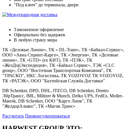
"Под ключ" до терминала, двери
Международная доставка
Таможенное оформление
Официально без задержек
В любую страну мира
ТК «Деловые Линии», ТК « DL-Trans», ТК «Байкал-Сервис»,
ООО «Авиа Спринт-Карго», ТК «Энергия», ТК «Деловые
линии», ТК «GTD» (ex КИТ), ТК «ПЭК», ТК
«ЖелДорЭкспедиция», ТК «Байкал Сервис», ТЭК «CLC
group», OOO "Восточная Транспортная Компания", ТК
"ТРАСКО", НКС Логистика, ТК VOZOVOZ ТК VOZOVOZ,
ТК «РАТЭК», ООО "Балтийская Служба Доставки"
DB Schenker, DPD, DHL, ITECO, DB Schenker, Dentro
ЭйрТрансс, IML, Militzer & Munch, Delko UPS, FedEx, Moller-
Maersk, DB Schenker, ООО "Карго Линк", ТК
"ЖелдорАльянс", ТК «Магик Транс»
Рассчитать
Проконсультироваться
HARWEST GROUP ЭТО: