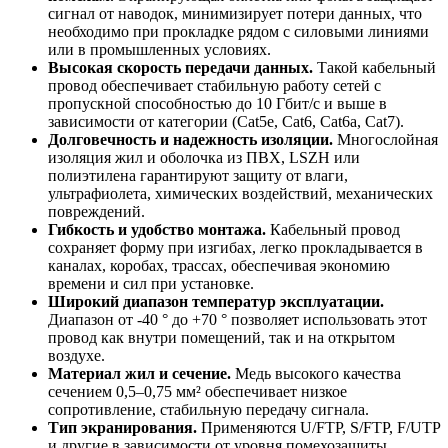
сигнал от наводок, минимизирует потери данных, что
необходимо при прокладке рядом с силовыми линиями
или в промышленных условиях.
Высокая скорость передачи данных.
Такой кабельный
провод обеспечивает стабильную работу сетей с
пропускной способностью до 10 Гбит/с и выше в
зависимости от категории (Cat5e, Cat6, Cat6a, Cat7).
Долговечность и надежность изоляции.
Многослойная
изоляция жил и оболочка из ПВХ, LSZH или
полиэтилена гарантируют защиту от влаги,
ультрафиолета, химических воздействий, механических
повреждений.
Гибкость и удобство монтажа.
Кабельный провод
сохраняет форму при изгибах, легко прокладывается в
каналах, коробах, трассах, обеспечивая экономию
времени и сил при установке.
Широкий диапазон температур эксплуатации.
Диапазон от -40 ° до +70 ° позволяет использовать этот
провод как внутри помещений, так и на открытом
воздухе.
Материал жил и сечение.
Медь высокого качества
сечением 0,5–0,75 мм² обеспечивает низкое
сопротивление, стабильную передачу сигнала.
Тип экранирования.
Применяются U/FTP, S/FTP, F/UTP
и другие в зависимости от уровня помехозащиты,