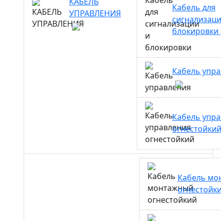
КАБЕЛЬ
Кабель для
УПРАВЛЕНИЯ
сигнализаци
блокировки
Кабель упр
Кабель упр
огнестойки
Кабель мо
огнестойк