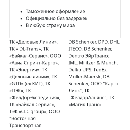
Таможенное оформление
Официально без задержек
В любую страну мира
ТК «Деловые Линии»,
DB Schenker, DPD, DHL,
ТК « DL-Trans», ТК
ITECO, DB Schenker,
«Байкал-Сервис», ООО
Dentro ЭйрТрансс,
«Авиа Спринт-Карго»,
IML, Militzer & Munch,
ТК «Энергия», ТК
Delko UPS, FedEx,
«Деловые линии», ТК
Moller-Maersk, DB
«GTD» (ex КИТ), ТК
Schenker, ООО "Карго
«ПЭК», ТК
Линк", ТК
«ЖелДорЭкспедиция»,
"ЖелдорАльянс", ТК
ТК «Байкал Сервис»,
«Магик Транс»
ТЭК «CLC group», OOO
"Восточная
Транспортная