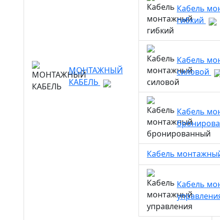
Кабель мо
гибкий
Кабель мо
МОНТАЖНЫЙ
силовой
КАБЕЛЬ
Кабель мо
брониров
Кабель монтажны
Кабель мо
управлени