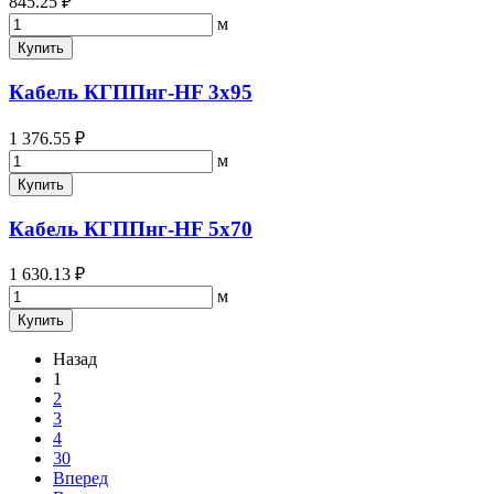
845.25 ₽
м
Купить
Кабель КГППнг-HF 3х95
1 376.55 ₽
м
Купить
Кабель КГППнг-HF 5х70
1 630.13 ₽
м
Купить
Назад
1
2
3
4
30
Вперед