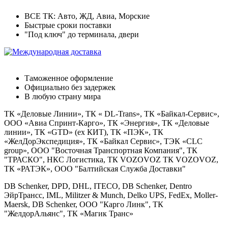
ВСЕ ТК: Авто, ЖД, Авиа, Морские
Быстрые сроки поставки
"Под ключ" до терминала, двери
Международная доставка
Таможенное оформление
Официально без задержек
В любую страну мира
ТК «Деловые Линии», ТК « DL-Trans», ТК «Байкал-Сервис»,
ООО «Авиа Спринт-Карго», ТК «Энергия», ТК «Деловые
линии», ТК «GTD» (ex КИТ), ТК «ПЭК», ТК
«ЖелДорЭкспедиция», ТК «Байкал Сервис», ТЭК «CLC
group», OOO "Восточная Транспортная Компания", ТК
"ТРАСКО", НКС Логистика, ТК VOZOVOZ ТК VOZOVOZ,
ТК «РАТЭК», ООО "Балтийская Служба Доставки"
DB Schenker, DPD, DHL, ITECO, DB Schenker, Dentro
ЭйрТрансс, IML, Militzer & Munch, Delko UPS, FedEx, Moller-
Maersk, DB Schenker, ООО "Карго Линк", ТК
"ЖелдорАльянс", ТК «Магик Транс»