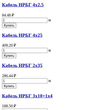
Кабель НРБГ 4х2,5
84.48 ₽
м
Купить
Кабель НРБГ 4х25
409.20 ₽
м
Купить
Кабель НРБГ 2х35
286.44 ₽
м
Купить
Кабель НРБГ 3х10+1х4
188.50 ₽