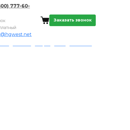
800) 777-60-
Заказать звонок
нок
платный
o@hgwest.net
а и доставка
Акции
Блог
Контакты