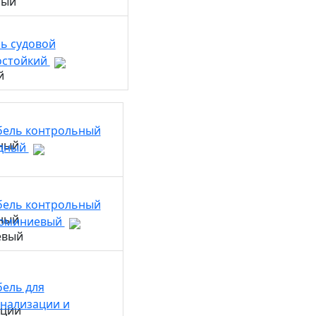
ь судовой
остойкий
бель контрольный
дный
бель контрольный
юминиевый
бель для
гнализации и