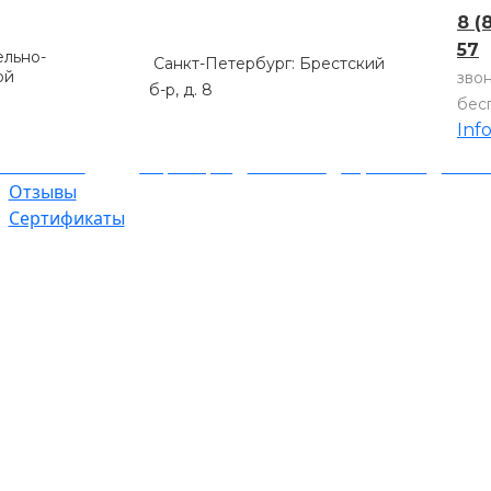
8 (
57
льно-
Санкт-Петербург: Брестский
ой
зво
б-р, д. 8
бес
Inf
компании
Партнеры
Объекты
Гарантии
Оплат
Отзывы
Сертификаты