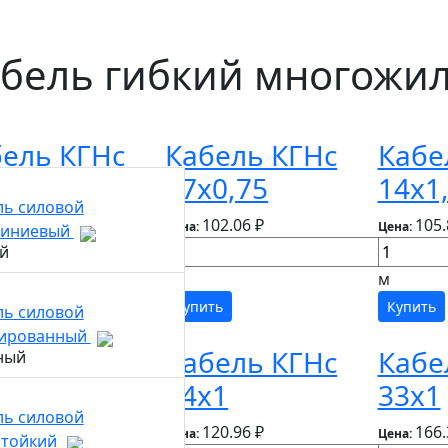
бель гибкий многожи
ель КГНс
Кабель КГНс
Кабе
1,5
27х0,75
14х1
ль силовой
93.17 ₽
102.06 ₽
105.
Цена:
Цена:
иниевый
м
м
ть
Купить
Купить
ль силовой
ированный
ель КГНс
Кабель КГНс
Кабе
0,75
24х1
33х1
ль силовой
0.64 ₽
120.96 ₽
166.
Цена:
Цена:
стойкий