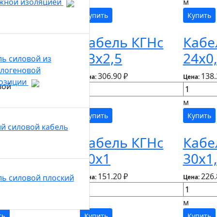
м
м
жной изоляцией
ть
Купить
Купить
ель КГНс
Кабель КГНс
Кабе
2,5
33х2,5
24х0
ль силовой из
алогеновой
23.20 ₽
306.90 ₽
138.
Цена:
Цена:
озиции
м
м
ть
Купить
Купить
ий силовой кабель
ель КГНс
Кабель КГНс
Кабе
0,75
30х1
30х1
74.99 ₽
151.20 ₽
226.
ль силовой плоский
Цена:
Цена:
м
м
ть
Купить
Купить