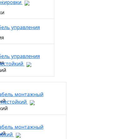
окировки
бель управления
бель управления
нестойкий
абель монтажный
гнестойкий
абель монтажный
ибкий