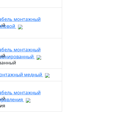
абель монтажный
иловой
абель монтажный
ронированный
монтажный медный
абель монтажный
правления