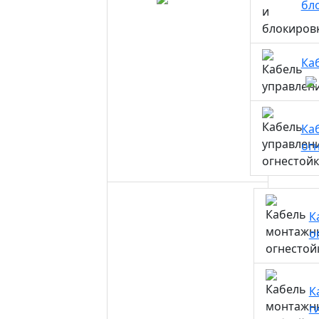
бл
Ка
Ка
ог
К
о
К
г