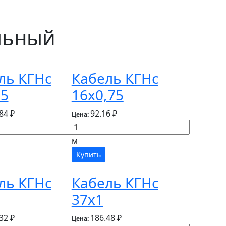
льный
ль КГНс
Кабель КГНс
,5
16х0,75
84 ₽
92.16 ₽
Цена:
м
Купить
ль КГНс
Кабель КГНс
37х1
32 ₽
186.48 ₽
Цена: