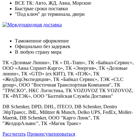
ВСЕ ТК: Авто, ЖД, Авиа, Морские
Быстрые сроки поставки
"Под ключ" до терминала, двери
Международная доставка
Таможенное оформление
Официально без задержек
В любую страну мира
ТК «Деловые Линии», ТК « DL-Trans», ТК «Байкал-Сервис»,
ООО «Авиа Спринт-Карго», ТК «Энергия», ТК «Деловые
линии», ТК «GTD» (ex КИТ), ТК «ПЭК», ТК
«ЖелДорЭкспедиция», ТК «Байкал Сервис», ТЭК «CLC
group», OOO "Восточная Транспортная Компания", ТК
"ТРАСКО", НКС Логистика, ТК VOZOVOZ ТК VOZOVOZ,
ТК «РАТЭК», ООО "Балтийская Служба Доставки"
DB Schenker, DPD, DHL, ITECO, DB Schenker, Dentro
ЭйрТрансс, IML, Militzer & Munch, Delko UPS, FedEx, Moller-
Maersk, DB Schenker, ООО "Карго Линк", ТК
"ЖелдорАльянс", ТК «Магик Транс»
Рассчитать
Проконсультироваться