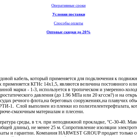
Оперативные сроки
Условия поставки
Способы оплаты
Оптовые скидки до 20%
довой кабель, который применяется для подключения к подвиж
 применяется КГНс 14х1,5, являются величина постоянного или 
данной марки - 1-3, используется в тропическом и умеренно-хо
дростатического давления (до 1.96 МПа или 20 кгссм?) и на отк
 судах речного флота,на береговых сооружениях,на плавучих о
а РТИ-1. Слой выполнен из пленки из полиэтилентерефталата, к
горюче-смазочным материалам и плесени.
атура среды, в т.ч. при неподвижной прокладке, °С-30-40. Мак
общей длины), не менее 25 м. Сопротивление изоляции электрото
тификаты и гарантии. Компания HARWEST GROUP продает тольк