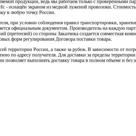
вляемой продукции, ведь мы работаем только с проверенными п
ГЭНс - оснащён экраном из медной луженой проволоки. Стоимо
вку в любую точку России.
теля, при условии соблюдения правил транспортировки, хранени
ляется официальным документом. Производитель на каждую парти
й (претензий) со стороны Заказчика создается совместная коми
овых форм регулирования Договора поставки товара.
ей территории России, а также за рубеж. В зависимости от потр
нно по адресу получателя. Для доставки за пределы территории
позволяет выполнять доставку товара в полном объеме и без з