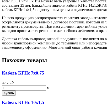
всем ГОСТ или ТУ. Вы можете быть уверены в качестве поста
составляет 25 лет. Ближайшие аналоги кабеля КГНс 14х1,5К
кабель КГНс 14х1,5 по доступным ценам и осуществляет доста
На всю продукцию распространяется гарантия завода-изготови
оформляются документально в договоре поставки, который яв
регламенту производства. При наступлении гарантийных услови
выводов принимается решение о дальнейших действиях и прав
Доставка кабельно-проводниковой продукции выполнятся по вс
любой транспортной компанией до терминала или непосредстве
таможенному оформлению. Многолетний опыт работы компании 
Похожие товары
Кабель КГНс 7х0,75
47.26 ₽
м
Купить
Кабель КГНс 10х1,5