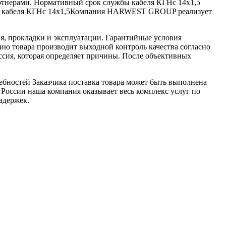
артнерами. Нормативный срок службы кабеля КГНс 14х1,5
сть кабеля КГНс 14х1,5Компания HARWEST GROUP реализует
я, прокладки и эксплуатации. Гарантийные условия
ю товара производит выходной контроль качества согласно
ссия, которая определяет причины. После объективных
ебностей Заказчика поставка товара может быть выполнена
 России наша компания оказывает весь комплекс услуг по
адержек.