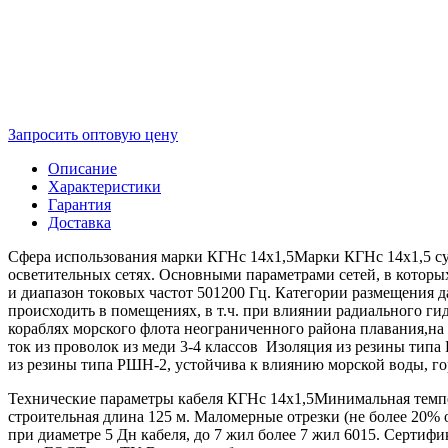
Запросить оптовую цену
Описание
Характеристики
Гарантия
Доставка
Сфера использования марки КГНс 14х1,5Марки КГНс 14х1,5 су
осветительных сетях. Основными параметрами сетей, в которых
и диапазон токовых частот 501200 Гц. Категории размещения 
происходить в помещениях, в т.ч. при влиянии радиального ги
кораблях морского флота неограниченного района плавания,на
ток из проволок из меди 3-4 классов Изоляция из резины тип
из резины типа РШН-2, устойчива к влиянию морской воды, 
Технические параметры кабеля КГНс 14х1,5Минимальная темпер
строительная длина 125 м. Маломерные отрезки (не более 20% 
при диаметре 5 Дн кабеля, до 7 жил более 7 жил 6015. Сер