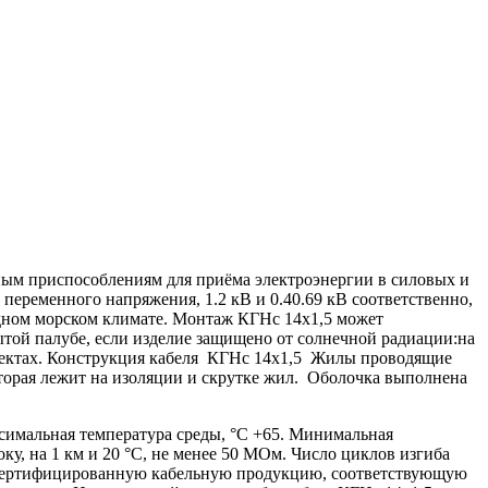
ным приспособлениям для приёма электроэнергии в силовых и
переменного напряжения, 1.2 кВ и 0.40.69 кВ соответственно,
лодном морском климате. Монтаж КГНс 14х1,5 может
рытой палубе, если изделие защищено от солнечной радиации:на
бъектах. Конструкция кабеля КГНс 14х1,5 Жилы проводящие
оторая лежит на изоляции и скрутке жил. Оболочка выполнена
симальная температура среды, °С +65. Минимальная
ку, на 1 км и 20 °С, не менее 50 МОм. Число циклов изгиба
о сертифицированную кабельную продукцию, соответствующую