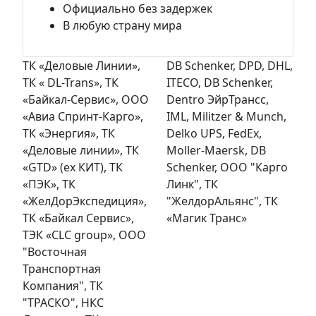
Официально без задержек
В любую страну мира
ТК «Деловые Линии»,
DB Schenker, DPD, DHL,
ТК « DL-Trans», ТК
ITECO, DB Schenker,
«Байкал-Сервис», ООО
Dentro ЭйрТрансс,
«Авиа Спринт-Карго»,
IML, Militzer & Munch,
ТК «Энергия», ТК
Delko UPS, FedEx,
«Деловые линии», ТК
Moller-Maersk, DB
«GTD» (ex КИТ), ТК
Schenker, ООО "Карго
«ПЭК», ТК
Линк", ТК
«ЖелДорЭкспедиция»,
"ЖелдорАльянс", ТК
ТК «Байкал Сервис»,
«Магик Транс»
ТЭК «CLC group», OOO
"Восточная
Транспортная
Компания", ТК
"ТРАСКО", НКС