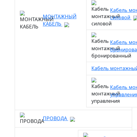
Кабель мо
МОНТАЖНЫЙ
силовой
КАБЕЛЬ
Кабель мо
брониров
Кабель монтажны
Кабель мо
управлени
ПРОВОДА