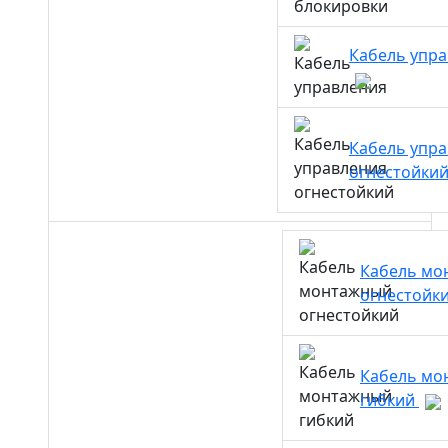
Кабель упр
Кабель упр
огнестойки
Кабель мо
огнестойк
Кабель мо
гибкий