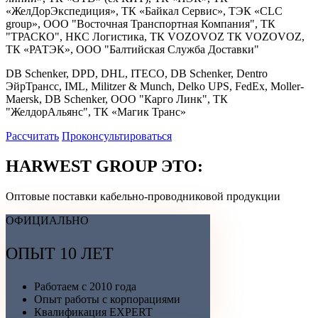
«ЖелДорЭкспедиция», ТК «Байкал Сервис», ТЭК «CLC
group», OOO "Восточная Транспортная Компания", ТК
"ТРАСКО", НКС Логистика, ТК VOZOVOZ ТК VOZOVOZ,
ТК «РАТЭК», ООО "Балтийская Служба Доставки"
DB Schenker, DPD, DHL, ITECO, DB Schenker, Dentro
ЭйрТрансс, IML, Militzer & Munch, Delko UPS, FedEx, Moller-
Maersk, DB Schenker, ООО "Карго Линк", ТК
"ЖелдорАльянс", ТК «Магик Транс»
Рассчитать
Проконсультироваться
HARWEST GROUP ЭТО:
Оптовые поставки кабельно-проводниковой продукции
ОФИЦИАЛЬНО
ОПЫТ 10 ЛЕТ
Работаем с 2010 года
Опыт работы с корпорациями
Квалификация EXPERT