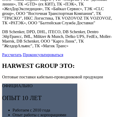
линии», ТК «GTD» (ex КИТ), ТК «ПЭК», ТК
«ЖелДорЭкспедиция», ТК «Байкал Сервис», ТЭК «CLC
group», OOO "Восточная Транспортная Компания", ТК
"ТРАСКО", НКС Логистика, ТК VOZOVOZ ТК VOZOVOZ,
ТК «РАТЭК», ООО "Балтийская Служба Доставки"
DB Schenker, DPD, DHL, ITECO, DB Schenker, Dentro
ЭйрТрансс, IML, Militzer & Munch, Delko UPS, FedEx, Moller-
Maersk, DB Schenker, ООО "Карго Линк", ТК
"ЖелдорАльянс", ТК «Магик Транс»
Рассчитать
Проконсультироваться
HARWEST GROUP ЭТО:
Оптовые поставки кабельно-проводниковой продукции
ОФИЦИАЛЬНО
ОПЫТ 10 ЛЕТ
Работаем с 2010 года
Опыт работы с корпорациями