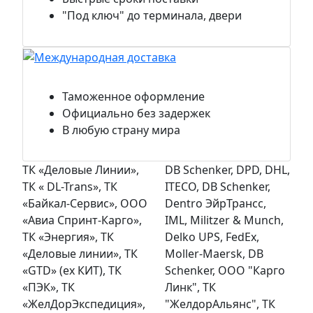
"Под ключ" до терминала, двери
Международная доставка
Таможенное оформление
Официально без задержек
В любую страну мира
ТК «Деловые Линии»,
DB Schenker, DPD, DHL,
ТК « DL-Trans», ТК
ITECO, DB Schenker,
«Байкал-Сервис», ООО
Dentro ЭйрТрансс,
«Авиа Спринт-Карго»,
IML, Militzer & Munch,
ТК «Энергия», ТК
Delko UPS, FedEx,
«Деловые линии», ТК
Moller-Maersk, DB
«GTD» (ex КИТ), ТК
Schenker, ООО "Карго
«ПЭК», ТК
Линк", ТК
«ЖелДорЭкспедиция»,
"ЖелдорАльянс", ТК