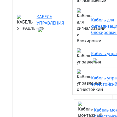
КАБЕЛЬ
Кабель для
УПРАВЛЕНИЯ
сигнализаци
блокировки
Кабель упр
Кабель упр
огнестойки
Кабель мо
огнестойк