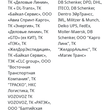
ТК «Деловые Линии»,
DB Schenker, DPD, DHL,
ТК « DL-Trans», ТК
ITECO, DB Schenker,
«Байкал-Сервис», ООО
Dentro ЭйрТрансс,
«Авиа Спринт-Карго»,
IML, Militzer & Munch,
ТК «Энергия», ТК
Delko UPS, FedEx,
«Деловые линии», ТК
Moller-Maersk, DB
«GTD» (ex КИТ), ТК
Schenker, ООО "Карго
«ПЭК», ТК
Линк", ТК
«ЖелДорЭкспедиция»,
"ЖелдорАльянс", ТК
ТК «Байкал Сервис»,
«Магик Транс»
ТЭК «CLC group», OOO
"Восточная
Транспортная
Компания", ТК
"ТРАСКО", НКС
Логистика, ТК
VOZOVOZ ТК
VOZOVOZ, ТК «РАТЭК»,
ООО "Балтийская