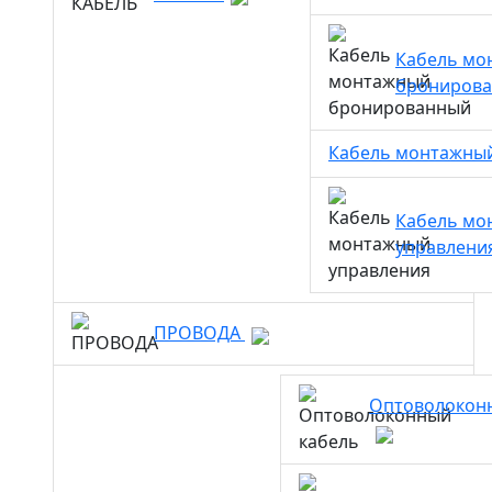
Кабель мо
брониров
Кабель монтажны
Кабель мо
управлени
ПРОВОДА
Оптоволокон