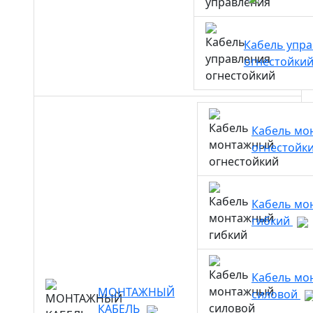
Кабель упр
огнестойки
Кабель мо
огнестойк
Кабель мо
гибкий
Кабель мо
МОНТАЖНЫЙ
силовой
КАБЕЛЬ