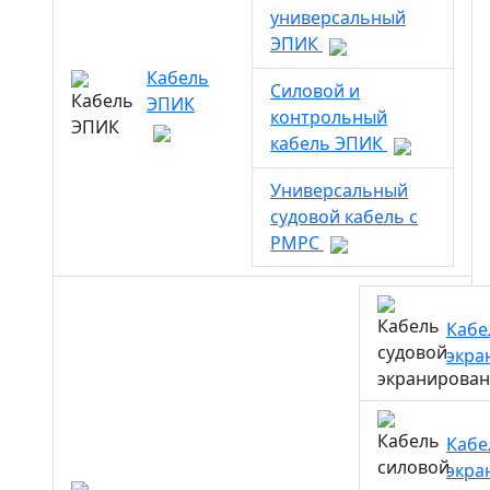
универсальный
ЭПИК
Кабель
Силовой и
ЭПИК
контрольный
кабель ЭПИК
Универсальный
судовой кабель с
РМРС
Кабе
экра
Кабе
экра