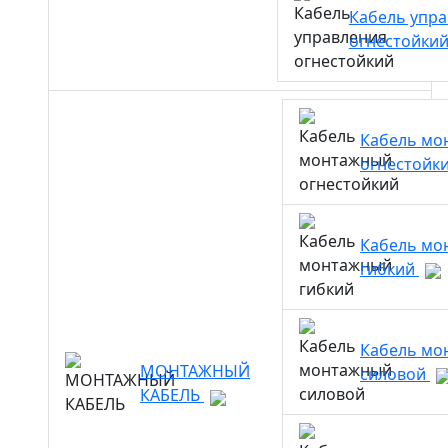
Кабель упр
огнестойки
Кабель мо
огнестойк
Кабель мо
гибкий
Кабель мо
МОНТАЖНЫЙ
силовой
КАБЕЛЬ