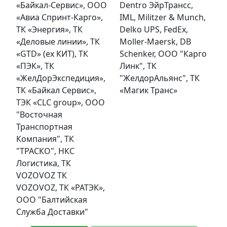
«Байкал-Сервис», ООО
Dentro ЭйрТрансс,
«Авиа Спринт-Карго»,
IML, Militzer & Munch,
ТК «Энергия», ТК
Delko UPS, FedEx,
«Деловые линии», ТК
Moller-Maersk, DB
«GTD» (ex КИТ), ТК
Schenker, ООО "Карго
«ПЭК», ТК
Линк", ТК
«ЖелДорЭкспедиция»,
"ЖелдорАльянс", ТК
ТК «Байкал Сервис»,
«Магик Транс»
ТЭК «CLC group», OOO
"Восточная
Транспортная
Компания", ТК
"ТРАСКО", НКС
Логистика, ТК
VOZOVOZ ТК
VOZOVOZ, ТК «РАТЭК»,
ООО "Балтийская
Служба Доставки"