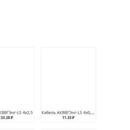
КВВГЭнг-LS 4х2,5
Кабель АКВВГЭнг-LS 4х0,75
33.28 ₽
11.33 ₽