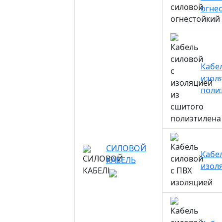
огне
Кабе
изол
поли
Кабе
СИЛОВОЙ
Кабе
КАБЕЛЬ
изол