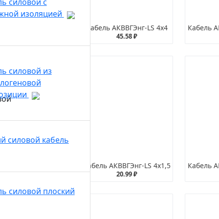
ль силовой с
жной изоляцией
Кабель АКВВГЭнг-LS 27х2,5
Кабель АКВВГЭнг-LS 4х4
Кабель А
113.22 ₽
45.58 ₽
ль силовой из
алогеновой
озиции
ий силовой кабель
ь АКВВГЭнг-LS 7х2,5
Кабель АКВВГЭнг-LS 4х1,5
Кабель А
42.28 ₽
20.99 ₽
ль силовой плоский