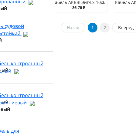
ированный
ь АКВВГЭнг-LS 7х1,5
Кабель АКВВГЭнг-LS 10х6
31.34 ₽
86.76 ₽
ь судовой
Назад
1
2
Вперед
остойкий
бель контрольный
дный
бель контрольный
юминиевый
бель для