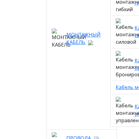
г
К
МОНТАЖНЫЙ
с
КАБЕЛЬ
К
б
Кабель 
К
у
ПРОВОДА