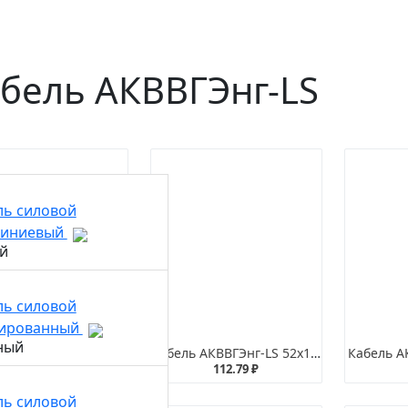
бель АКВВГЭнг-LS
ль силовой
иниевый
ль силовой
ированный
бель АКВВГЭнг-LS
Кабель АКВВГЭнг-LS 52х1,5
Кабель А
4.26 ₽
112.79 ₽
ль силовой