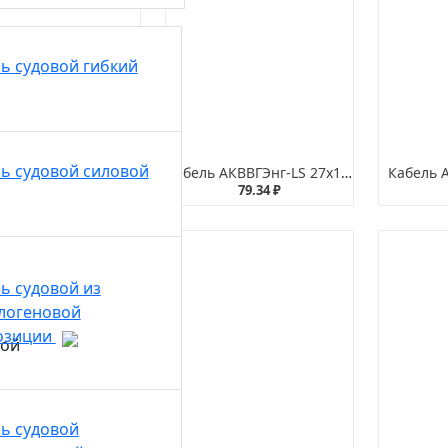
ь судовой гибкий
ь судовой силовой
ь АКВВГЭнг-LS 10х4
Кабель АКВВГЭнг-LS 27х1,5
Кабель 
76.68 ₽
79.34 ₽
ь судовой из
логеновой
озиции
ь судовой