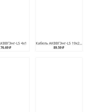
АКВВГЭнг-LS 4х1
Кабель АКВВГЭнг-LS 19х2,5
76.69 ₽
89.59 ₽