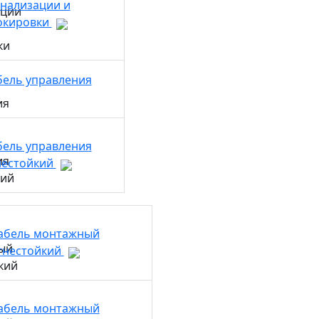
гнализации и
окировки
бель управления
бель управления
нестойкий
абель монтажный
гнестойкий
абель монтажный