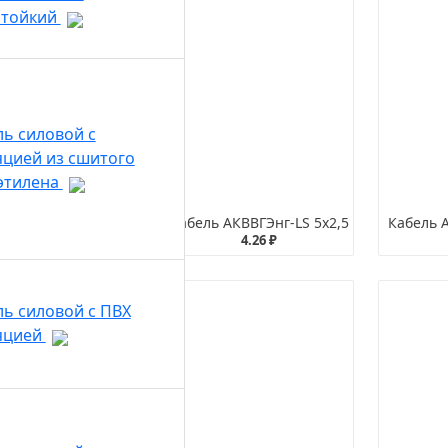
стойкий
ль силовой с
яцией из сшитого
этилена
ль АКВВГЭнг-LS 4х6
Кабель АКВВГЭнг-LS 5х2,5
Кабель 
47.02 ₽
4.26 ₽
ль силовой с ПВХ
яцией