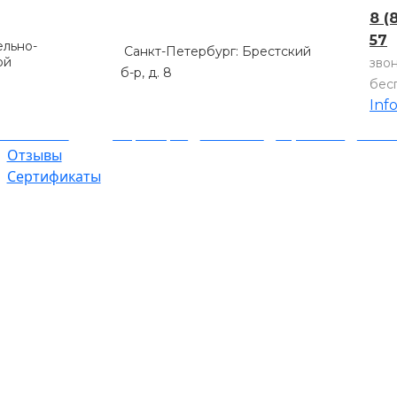
8 (
57
льно-
Санкт-Петербург: Брестский
ой
зво
б-р, д. 8
бес
Inf
компании
Партнеры
Объекты
Гарантии
Оплат
Отзывы
Сертификаты