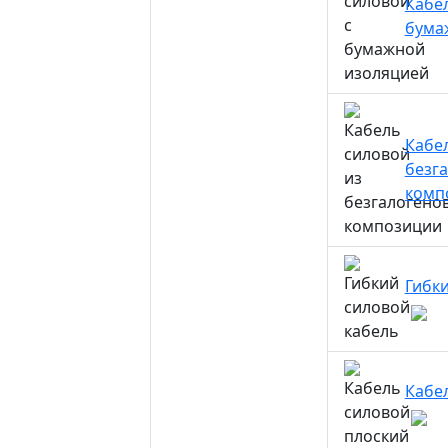
Кабе
бума
Кабе
безг
комп
Гибк
Кабел
Кабе