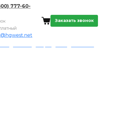
800) 777-60-
Заказать звонок
нок
платный
o@hgwest.net
а и доставка
Акции
Блог
Контакты