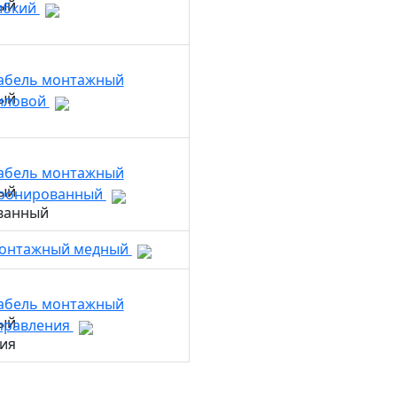
ибкий
абель монтажный
иловой
абель монтажный
ронированный
монтажный медный
абель монтажный
правления