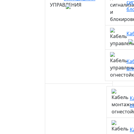
си
бл
Ка
Ка
ог
К
о
К