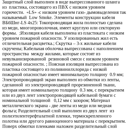
Защитный слой выполнен в виде выпрессованного шланга
из пластика, состоящего из ПВХ с низким уровнем
горючести. «LS» -с низким уровнем газо- дымовыделения так
называемый Low Smoke. Элементы конструкции кабеля
ВБбШнг-LS 4х25: Токопроводящая жила полностью сделана
из меди, многопроволочная, имеет круглую или секторную
формы. ;Изоляция кабеля выполнена из пластиката с низким
уровнем пожарной опасности. У изолированных жил есть
отличительная расцветка.; Скрутка – 3-х жильные кабели
скручены; Кабельная оболочка выпрессована с наполнением
пространства между жилами, которые состоят из
невулканизированной резиновой смеси с низким уровнем
пожарной опасности. ; Поясная изоляция выпрессована из
пластика состоящего из поливинилхлорида с низкой
пожарной опасностью имеет минимальную толщину 0.9 мм;
Электропроводящий экран выполнен из обмотки из ленты,
сделанной из электропроводящей прорезиненной ткани,
которая имеет номинальную толщину 0.3 мм, с перекрытием
или из двух лент электропроводящей кабельной бумаги с
номинальной толщиной 0,12 мм с зазором; Материал
металлического экрана - две ленты из меди или медная
фольга; Разделительный слой выполнен из двух лент из
полиэтилентерефталатной пленки, термоскрепленного
полотна или другого равноценного материала с перекрытием.
Поверх обмотки пленками наложен разделительный слой