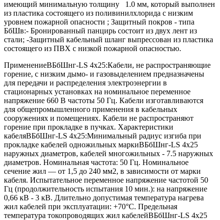
имеющий минимальную толщину 1.0 мм, который выполнен
из пластика состоящего из поливинилхлорида с низким
уровнем пожарной опасности ; Защитный покров - типа
БбШв:- Бронированный панцирь состоит из двух лент из
стали; -Защитный кабельный шланг выпрессован из пластика
состоящего из ПВХ с низкой пожарной опасностью.
ПрименениеВБбШнг-LS 4х25:Кабели, не распространяющие
горение, с низким дымо- и газовыделением предназначены
для передачи и распределения электроэнергии в
стационарных установках на номинальное переменное
напряжение 660 В частоты 50 Гц. Кабели изготавливаются
для общепромышленного применения в кабельных
сооружениях и помещениях. Кабели не распространяют
горение при прокладке в пучках. Характеристики
кабеляВБбШнг-LS 4х25:Минимальный радиус изгиба при
прокладке кабелей одножильных маркиВБбШнг-LS 4х25
наружных диаметров, кабелей многожильных - 7.5 наружных
диаметров. Номинальная частота: 50 Гц. Номинальное
сечение жил — от 1,5 до 240 мм2, в зависимости от марки
кабеля. Испытательное переменное напряжение частотой 50
Гц (продолжительность испытания 10 мин.): на напряжение
0,66 кВ - 3 кВ. Длительно допустимая температура нагрева
жил кабелей при эксплуатации: +70°С. Предельная
температура токопроводящих жил кабелейВБбШнг-LS 4х25