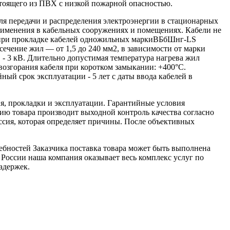
остоящего из ПВХ с низкой пожарной опасностью.
я передачи и распределения электроэнергии в стационарных
рименения в кабельных сооружениях и помещениях. Кабели не
 при прокладке кабелей одножильных маркиВБбШнг-LS
ечение жил — от 1,5 до 240 мм2, в зависимости от марки
 - 3 кВ. Длительно допустимая температура нагрева жил
озгорания кабеля при коротком замыкании: +400°С.
йный срок эксплуатации - 5 лет с даты ввода кабелей в
я, прокладки и эксплуатации. Гарантийные условия
ю товара производит выходной контроль качества согласно
ссия, которая определяет причины. После объективных
ебностей Заказчика поставка товара может быть выполнена
 России наша компания оказывает весь комплекс услуг по
адержек.