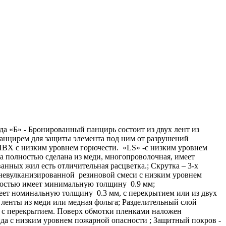
а «Б» - Бронированный панцирь состоит из двух лент из
 панцирем для защиты элемента под ним от разрушений
ПВХ с низким уровнем горючести. «LS» -с низким уровнем
полностью сделана из меди, многопроволочная, имеет
нных жил есть отличительная расцветка.; Скрутка – 3-х
 невулканизированной резиновой смеси с низким уровнем
сностью имеет минимальную толщину 0.9 мм;
еет номинальную толщину 0.3 мм, с перекрытием или из двух
 ленты из меди или медная фольга; Разделительный слой
а с перекрытием. Поверх обмотки пленками наложен
а с низким уровнем пожарной опасности ; Защитный покров -