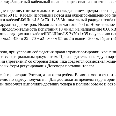
 стали; -Защитный кабельный шланг выпрессован из пластика с
 горение, с низким дымо- и газовыделением предназначены дл
тоты 50 Гц. Кабели изготавливаются для общепромышленного п
стики кабеляВБбШнг-LS 3х70+1х35:Минимальный радиус изгиба
аружных диаметров. Номинальная частота: 50 Гц. Номинальное с
(продолжительность испытания 10 мин.): на напряжение 0,66 кВ
окопроводящих жил кабелейВБбШнг-LS 3х70+1х35 по условию нев
 мм2 - 450 м 25 - 70 мм2 - 300 м 95 мм2 и выше - 200 м. Гаранти
теля, при условии соблюдения правил транспортировки, хранени
ляется официальным документом. Производитель на каждую парти
й (претензий) со стороны Заказчика создается совместная коми
овых форм регулирования Договора поставки товара.
ей территории России, а также за рубеж. В зависимости от потр
нно по адресу получателя. Для доставки за пределы территории
позволяет выполнять доставку товара в полном объеме и без з