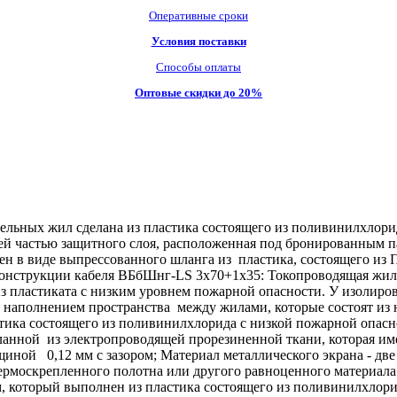
Оперативные сроки
Условия поставки
Способы оплаты
Оптовые скидки до 20%
льных жил сделана из пластика состоящего из поливинилхлорид
енней частью защитного слоя, расположенная под бронированным
н в виде выпрессованного шланга из пластика, состоящего из 
онструкции кабеля ВБбШнг-LS 3х70+1х35: Токопроводящая жила 
 пластиката с низким уровнем пожарной опасности. У изолирова
с наполнением пространства между жилами, которые состоят из
астика состоящего из поливинилхлорида с низкой пожарной опа
ланной из электропроводящей прорезиненной ткани, которая им
иной 0,12 мм с зазором; Материал металлического экрана - две
термоскрепленного полотна или другого равноценного материал
который выполнен из пластика состоящего из поливинилхлорид