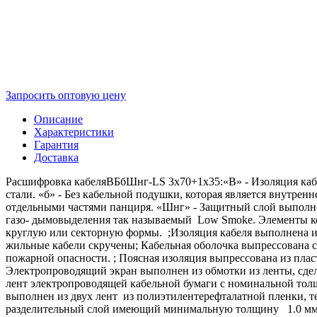
Запросить оптовую цену
Описание
Характеристики
Гарантия
Доставка
Расшифровка кабеляВБбШнг-LS 3х70+1х35:«В» - Изоляция кабе
стали. «б» - Без кабельной подушки, которая является внутр
отдельными частями панциря. «Шнг» - Защитный слой выполне
газо- дымовыделения так называемый Low Smoke. Элементы к
круглую или секторную формы. ;Изоляция кабеля выполнена из
жильные кабели скручены; Кабельная оболочка выпрессована 
пожарной опасности. ; Поясная изоляция выпрессована из пл
Электропроводящий экран выполнен из обмотки из ленты, сде
лент электропроводящей кабельной бумаги с номинальной толщ
выполнен из двух лент из полиэтилентерефталатной пленки, 
разделительный слой имеющий минимальную толщину 1.0 мм, 