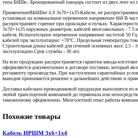
типа БбШв:- Бронированный панцирь состоит из двух лент из
ПрименениеВБбШнг-LS 3х70+1х35:Кабели, не распространяющие
установках на номинальное переменное напряжение 660 В час
распространяют горение при прокладке в пучках. Характери
3х70+1х35 наружных диаметров, кабелей многожильных - 7.5 н
кабеля. Испытательное переменное напряжение частотой 50 Гц 
кабелей при эксплуатации: +70°С. Предельная температура т
Строительная длина кабелей для сечений основных жил: 2,5 - 16
эксплуатацию.Срок службы - 30 лет.
На всю продукцию распространяется гарантия завода-изготови
оформляются документально в договоре поставки, который яв
регламенту производства. При наступлении гарантийных услови
выводов принимается решение о дальнейших действиях и прав
Доставка кабельно-проводниковой продукции выполнятся по вс
любой транспортной компанией до терминала или непосредстве
таможенному оформлению. Многолетний опыт работы компании 
Похожие товары
Кабель НРШМ 3х6+1х4