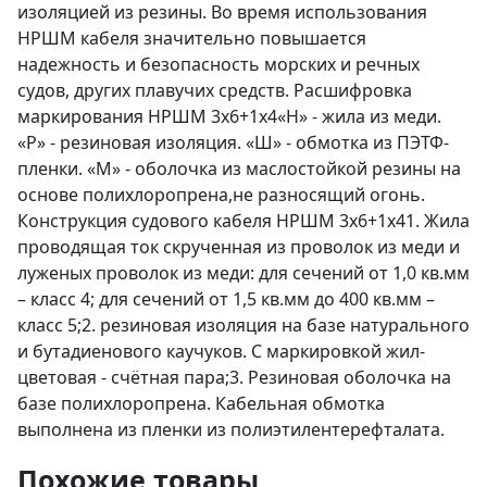
изоляцией из резины. Во время использования
НРШМ кабеля значительно повышается
надежность и безопасность морских и речных
судов, других плавучих средств. Расшифровка
маркирования НРШМ 3х6+1х4«Н» - жила из меди.
«Р» - резиновая изоляция. «Ш» - обмотка из ПЭТФ-
пленки. «М» - оболочка из маслостойкой резины на
основе полихлоропрена,не разносящий огонь.
Конструкция судового кабеля НРШМ 3х6+1х41. Жила
проводящая ток скрученная из проволок из меди и
луженых проволок из меди: для сечений от 1,0 кв.мм
– класс 4; для сечений от 1,5 кв.мм до 400 кв.мм –
класс 5;2. резиновая изоляция на базе натурального
и бутадиенового каучуков. С маркировкой жил-
цветовая - счётная пара;3. Резиновая оболочка на
базе полихлоропрена. Кабельная обмотка
выполнена из пленки из полиэтилентерефталата.
Похожие товары