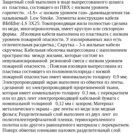
Защитный слой выполнен в виде выпрессованного шланга
из пластика, состоящего из ПВХ с низким уровнем
горючести. «LS» -с низким уровнем газо- дымовыделения так
называемый Low Smoke. Элементы конструкции кабеля
ВБбШнг-LS 3Х25: Токопроводящая жила полностью сделана
из меди, многопроволочная, имеет круглую или секторную
формы. ;Изоляция кабеля выполнена из пластиката с низким
уровнем пожарной опасности. У изолированных жил есть
отличительная расцветка.; Скрутка – 3-х жильные кабели
скручены; Кабельная оболочка выпрессована с наполнением
пространства между жилами, которые состоят из
невулканизированной резиновой смеси с низким уровнем
пожарной опасности. ; Поясная изоляция выпрессована из
пластика состоящего из поливинилхлорида с низкой
пожарной опасностью имеет минимальную толщину 0.9 мм;
Электропроводящий экран выполнен из обмотки из ленты,
сделанной из электропроводящей прорезиненной ткани,
которая имеет номинальную толщину 0.3 мм, с перекрытием
или из двух лент электропроводящей кабельной бумаги с
номинальной толщиной 0,12 мм с зазором; Материал
металлического экрана - две ленты из меди или медная
фольга; Разделительный слой выполнен из двух лент из
полиэтилентерефталатной пленки, термоскрепленного
полотна или другого равноценного материала с перекрытием.
Поверх обмотки пленками наложен разделительный слой