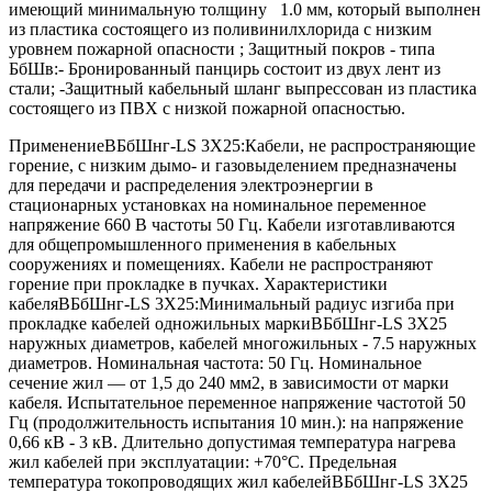
имеющий минимальную толщину 1.0 мм, который выполнен
из пластика состоящего из поливинилхлорида с низким
уровнем пожарной опасности ; Защитный покров - типа
БбШв:- Бронированный панцирь состоит из двух лент из
стали; -Защитный кабельный шланг выпрессован из пластика
состоящего из ПВХ с низкой пожарной опасностью.
ПрименениеВБбШнг-LS 3Х25:Кабели, не распространяющие
горение, с низким дымо- и газовыделением предназначены
для передачи и распределения электроэнергии в
стационарных установках на номинальное переменное
напряжение 660 В частоты 50 Гц. Кабели изготавливаются
для общепромышленного применения в кабельных
сооружениях и помещениях. Кабели не распространяют
горение при прокладке в пучках. Характеристики
кабеляВБбШнг-LS 3Х25:Минимальный радиус изгиба при
прокладке кабелей одножильных маркиВБбШнг-LS 3Х25
наружных диаметров, кабелей многожильных - 7.5 наружных
диаметров. Номинальная частота: 50 Гц. Номинальное
сечение жил — от 1,5 до 240 мм2, в зависимости от марки
кабеля. Испытательное переменное напряжение частотой 50
Гц (продолжительность испытания 10 мин.): на напряжение
0,66 кВ - 3 кВ. Длительно допустимая температура нагрева
жил кабелей при эксплуатации: +70°С. Предельная
температура токопроводящих жил кабелейВБбШнг-LS 3Х25