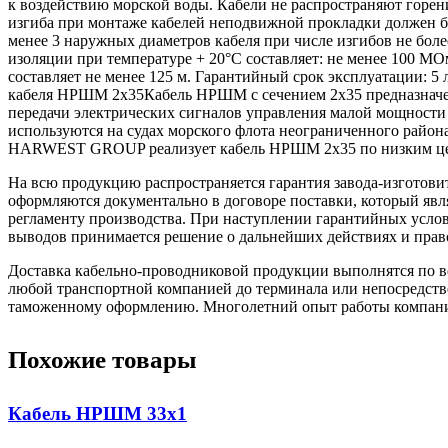
к воздействию морской воды. Кабели не распространяют горен
изгиба при монтаже кабелей неподвижной прокладки должен бы
менее 3 наружных диаметров кабеля при числе изгибов не бол
изоляции при температуре + 20°С составляет: не менее 100 МО
составляет не менее 125 м. Гарантийный срок эксплуатации: 5
кабеля НРШМ 2х35Кабель НРШМ с сечением 2х35 предназначен 
передачи электрических сигналов управления малой мощности
используются на судах морского флота неограниченного райо
HARWEST GROUP реализует кабель НРШМ 2х35 по низким цен
На всю продукцию распространяется гарантия завода-изготови
оформляются документально в договоре поставки, который яв
регламенту производства. При наступлении гарантийных услови
выводов принимается решение о дальнейших действиях и прав
Доставка кабельно-проводниковой продукции выполнятся по вс
любой транспортной компанией до терминала или непосредстве
таможенному оформлению. Многолетний опыт работы компании 
Похожие товары
Кабель НРШМ 33х1