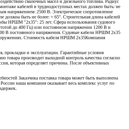
оздействию смазочных масел и дизельного топлива. Радиус
монтаже кабелей в труднодоступных местах должен быть: не
ным напряжением: 2500 В. Электрическое сопротивление
е должна быть не более: + 65°. Строительная длина кабелей
ужбы НРШМ "2х35": 25 лет. Сфера использования судового
тотой до 400 Гц) или постоянном напряжении 1200 В и
и 500 В постоянного напряжения. Судовые кабели НРШМ 2х35
х сооружениях. Стоимость кабеля НРШМ 2х35Компания
я, прокладки и эксплуатации. Гарантийные условия
ю товара производит выходной контроль качества согласно
ссия, которая определяет причины. После объективных
ебностей Заказчика поставка товара может быть выполнена
 России наша компания оказывает весь комплекс услуг по
адержек.