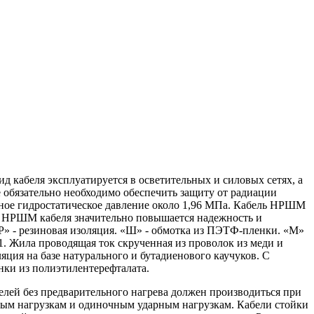
кабеля эксплуатируется в осветительных и силовых сетях, а
 обязательно необходимо обеспечить защиту от радиации
ьное гидростатическое давление около 1,96 МПа. Кабель НРШМ
я НРШМ кабеля значительно повышается надежность и
Р» - резиновая изоляция. «Ш» - обмотка из ПЭТФ-пленки. «М»
. Жила проводящая ток скрученная из проволок из меди и
оляция на базе натурального и бутадиенового каучуков. С
енки из полиэтилентерефталата.
елей без предварительного нагрева должен производиться при
нным нагрузкам и одиночным ударным нагрузкам. Кабели стойки