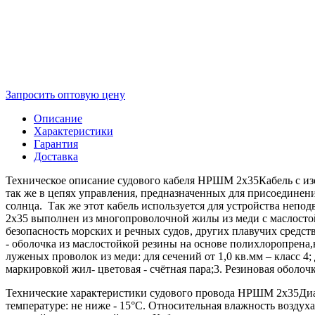
Запросить оптовую цену
Описание
Характеристики
Гарантия
Доставка
Техническое описание судового кабеля НРШМ 2х35Кабель с из
так же в цепях управления, предназначенных для присоединен
солнца. Так же этот кабель используется для устройства неп
2х35 выполнен из многопроволочной жилы из меди с маслосто
безопасность морских и речных судов, других плавучих средс
- оболочка из маслостойкой резины на основе полихлоропрена
луженых проволок из меди: для сечений от 1,0 кв.мм – класс 4; 
маркировкой жил- цветовая - счётная пара;3. Резиновая оболо
Технические характеристики судового провода НРШМ 2х35Диапа
температуре: не ниже - 15°С. Относительная влажность возду