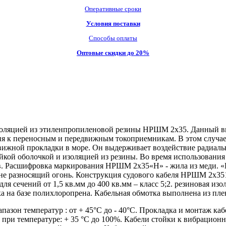
Оперативные сроки
Условия поставки
Способы оплаты
Оптовые скидки до 20%
оляцией из этиленпропиленовой резины НРШМ 2х35. Данный вид 
ия к переносным и передвижным токоприемникам. В этом случае
одвижной прокладки в море. Он выдерживает воздействие радиал
йкой оболочкой и изоляцией из резины. Во время использовани
тв. Расшифровка маркирования НРШМ 2х35«Н» - жила из меди. «
,не разносящий огонь. Конструкция судового кабеля НРШМ 2х351
для сечений от 1,5 кв.мм до 400 кв.мм – класс 5;2. резиновая из
чка на базе полихлоропрена. Кабельная обмотка выполнена из пл
зон температур : от + 45°С до - 40°С. Прокладка и монтаж каб
ха при температуре: + 35 °С до 100%. Кабели стойки к вибрацио