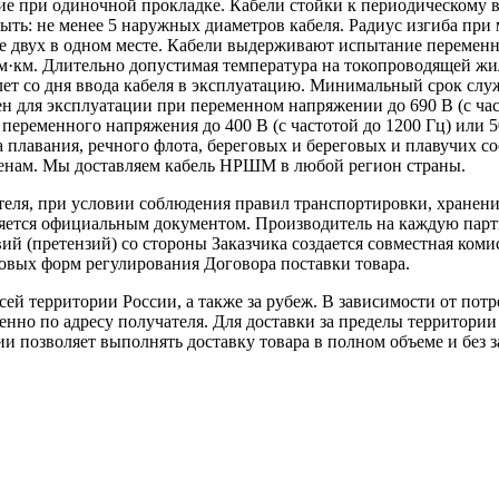
ие при одиночной прокладке. Кабели стойки к периодическому в
ть: не менее 5 наружных диаметров кабеля. Радиус изгиба при 
ее двух в одном месте. Кабели выдерживают испытание перемен
м·км. Длительно допустимая температура на токопроводящей жил
 лет со дня ввода кабеля в эксплуатацию. Минимальный срок сл
для эксплуатации при переменном напряжении до 690 В (с час
 переменного напряжения до 400 В (с частотой до 1200 Гц) ил
на плавания, речного флота, береговых и береговых и плавучи
ам. Мы доставляем кабель НРШМ в любой регион страны.
теля, при условии соблюдения правил транспортировки, хранени
ляется официальным документом. Производитель на каждую парти
й (претензий) со стороны Заказчика создается совместная коми
овых форм регулирования Договора поставки товара.
ей территории России, а также за рубеж. В зависимости от потр
нно по адресу получателя. Для доставки за пределы территории
позволяет выполнять доставку товара в полном объеме и без з