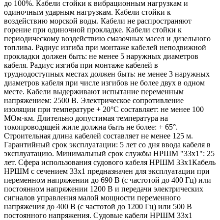
до 100%. Кабели стойки к вибрационным нагрузкам и
одиночным ударным нагрузкам. Кабели стойки к
воздействию морской воды. Кабели не распространяют
горение при одиночной прокладке. Кабели стойки к
периодическому воздействию смазочных масел и дизельного
топлива. Радиус изгиба при монтаже кабелей неподвижной
прокладки должен быть: не менее 5 наружных диаметров
кабеля. Радиус изгиба при монтаже кабелей в
труднодоступных местах должен быть: не менее 3 наружных
диаметров кабеля при числе изгибов не более двух в одном
месте. Кабели выдерживают испытание переменным
напряжением: 2500 В. Электрическое сопротивление
изоляции при температуре + 20°С составляет: не менее 100
МОм·км. Длительно допустимая температура на
токопроводящей жиле должна быть не более: + 65°.
Строительная длина кабелей составляет не менее 125 м.
Гарантийный срок эксплуатации: 5 лет со дня ввода кабеля в
эксплуатацию. Минимальный срок службы НРШМ "33х1": 25
лет. Сфера использования судового кабеля НРШМ 33х1Кабель
НРШМ с сечением 33х1 предназначен для эксплуатации при
переменном напряжении до 690 В (с частотой до 400 Гц) или
постоянном напряжении 1200 В и передачи электрических
сигналов управления малой мощности переменного
напряжения до 400 В (с частотой до 1200 Гц) или 500 В
постоянного напряжения. Судовые кабели НРШМ 33х1