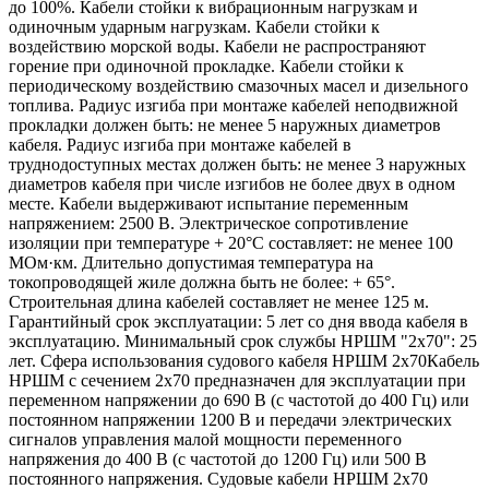
до 100%. Кабели стойки к вибрационным нагрузкам и
одиночным ударным нагрузкам. Кабели стойки к
воздействию морской воды. Кабели не распространяют
горение при одиночной прокладке. Кабели стойки к
периодическому воздействию смазочных масел и дизельного
топлива. Радиус изгиба при монтаже кабелей неподвижной
прокладки должен быть: не менее 5 наружных диаметров
кабеля. Радиус изгиба при монтаже кабелей в
труднодоступных местах должен быть: не менее 3 наружных
диаметров кабеля при числе изгибов не более двух в одном
месте. Кабели выдерживают испытание переменным
напряжением: 2500 В. Электрическое сопротивление
изоляции при температуре + 20°С составляет: не менее 100
МОм·км. Длительно допустимая температура на
токопроводящей жиле должна быть не более: + 65°.
Строительная длина кабелей составляет не менее 125 м.
Гарантийный срок эксплуатации: 5 лет со дня ввода кабеля в
эксплуатацию. Минимальный срок службы НРШМ "2х70": 25
лет. Сфера использования судового кабеля НРШМ 2х70Кабель
НРШМ с сечением 2х70 предназначен для эксплуатации при
переменном напряжении до 690 В (с частотой до 400 Гц) или
постоянном напряжении 1200 В и передачи электрических
сигналов управления малой мощности переменного
напряжения до 400 В (с частотой до 1200 Гц) или 500 В
постоянного напряжения. Судовые кабели НРШМ 2х70