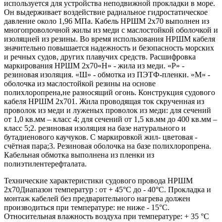
используется для устройства неподвижной прокладки в море.
Он выдерживает воздействие радиальное гидростатическое
давление около 1,96 МПа. Кабель НРШМ 2х70 выполнен из
многопроволочной жилы из меди с маслостойкой оболочкой и
изоляцией из резины. Во время использования НРШМ кабеля
значительно повышается надежность и безопасность морских
и речных судов, других плавучих средств. Расшифровка
маркирования НРШМ 2х70«Н» - жила из меди. «Р» -
резиновая изоляция. «Ш» - обмотка из ПЭТФ-пленки. «М» -
оболочка из маслостойкой резины на основе
полихлоропрена,не разносящий огонь. Конструкция судового
кабеля НРШМ 2х701. Жила проводящая ток скрученная из
проволок из меди и луженых проволок из меди: для сечений
от 1,0 кв.мм – класс 4; для сечений от 1,5 кв.мм до 400 кв.мм –
класс 5;2. резиновая изоляция на базе натурального и
бутадиенового каучуков. С маркировкой жил- цветовая -
счётная пара;3. Резиновая оболочка на базе полихлоропрена.
Кабельная обмотка выполнена из пленки из
полиэтилентерефталата.
Технические характеристики судового провода НРШМ
2х70Диапазон температур : от + 45°С до - 40°С. Прокладка и
монтаж кабелей без предварительного нагрева должен
производиться при температуре: не ниже - 15°С.
Относительная влажность воздуха при температуре: + 35 °С