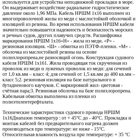
используется для устройства неподвижной прокладки в море.
Он выдерживает воздействие радиальное гидростатическое
давление около 1,96 МПа. Кабель НРШМ 1х16 выполнен из
многопроволочной жилы из меди с маслостойкой оболочкой и
изоляцией из резины. Во время использования НРШМ кабеля
значительно повышается надежность и безопасность морских
и речных судов, других плавучих средств. Расшифровка
маркирования НРШМ 1х16«Н» - жила из меди. «Р» -
резиновая изоляция. «Ш» - обмотка из ПЭТФ-пленки. «М» -
оболочка из маслостойкой резины на основе
полихлоропрена,не разносящий огонь. Конструкция судового
кабеля НРШМ 1х161. Жила проводящая ток скрученная из
проволок из меди и луженых проволок из меди: для сечений
от 1,0 кв.мм – класс 4; для сечений от 1,5 кв.мм до 400 кв.мм –
класс 5;2. резиновая изоляция на базе натурального и
бутадиенового каучуков. С маркировкой жил- цветовая -
счётная пара;3. Резиновая оболочка на базе полихлоропрена.
Кабельная обмотка выполнена из пленки из
полиэтилентерефталата.
Технические характеристики судового провода НРШМ
1х16Диапазон температур : от + 45°С до - 40°С. Прокладка и
монтаж кабелей без предварительного нагрева должен
производиться при температуре: не ниже - 15°С.
Относительная влажность воздуха при температуре: + 35 °С