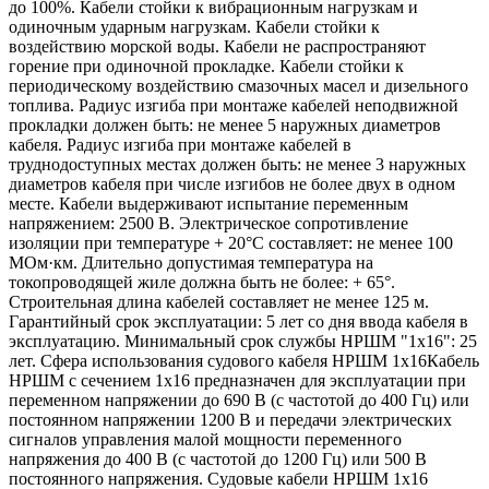
до 100%. Кабели стойки к вибрационным нагрузкам и
одиночным ударным нагрузкам. Кабели стойки к
воздействию морской воды. Кабели не распространяют
горение при одиночной прокладке. Кабели стойки к
периодическому воздействию смазочных масел и дизельного
топлива. Радиус изгиба при монтаже кабелей неподвижной
прокладки должен быть: не менее 5 наружных диаметров
кабеля. Радиус изгиба при монтаже кабелей в
труднодоступных местах должен быть: не менее 3 наружных
диаметров кабеля при числе изгибов не более двух в одном
месте. Кабели выдерживают испытание переменным
напряжением: 2500 В. Электрическое сопротивление
изоляции при температуре + 20°С составляет: не менее 100
МОм·км. Длительно допустимая температура на
токопроводящей жиле должна быть не более: + 65°.
Строительная длина кабелей составляет не менее 125 м.
Гарантийный срок эксплуатации: 5 лет со дня ввода кабеля в
эксплуатацию. Минимальный срок службы НРШМ "1х16": 25
лет. Сфера использования судового кабеля НРШМ 1х16Кабель
НРШМ с сечением 1х16 предназначен для эксплуатации при
переменном напряжении до 690 В (с частотой до 400 Гц) или
постоянном напряжении 1200 В и передачи электрических
сигналов управления малой мощности переменного
напряжения до 400 В (с частотой до 1200 Гц) или 500 В
постоянного напряжения. Судовые кабели НРШМ 1х16