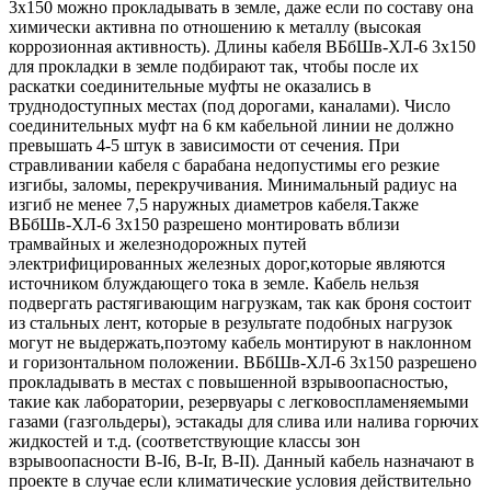
3х150 можно прокладывать в земле, даже если по составу она
химически активна по отношению к металлу (высокая
коррозионная активность). Длины кабеля ВБбШв-ХЛ-6 3х150
для прокладки в земле подбирают так, чтобы после их
раскатки соединительные муфты не оказались в
труднодоступных местах (под дорогами, каналами). Число
соединительных муфт на 6 км кабельной линии не должно
превышать 4-5 штук в зависимости от сечения. При
стравливании кабеля с барабана недопустимы его резкие
изгибы, заломы, перекручивания. Минимальный радиус на
изгиб не менее 7,5 наружных диаметров кабеля.Также
ВБбШв-ХЛ-6 3х150 разрешено монтировать вблизи
трамвайных и железнодорожных путей
электрифицированных железных дорог,которые являются
источником блуждающего тока в земле. Кабель нельзя
подвергать растягивающим нагрузкам, так как броня состоит
из стальных лент, которые в результате подобных нагрузок
могут не выдержать,поэтому кабель монтируют в наклонном
и горизонтальном положении. ВБбШв-ХЛ-6 3х150 разрешено
прокладывать в местах с повышенной взрывоопасностью,
такие как лаборатории, резервуары с легковоспламеняемыми
газами (газгольдеры), эстакады для слива или налива горючих
жидкостей и т.д. (соответствующие классы зон
взрывоопасности B-I6, B-Ir, B-II). Данный кабель назначают в
проекте в случае если климатические условия действительно