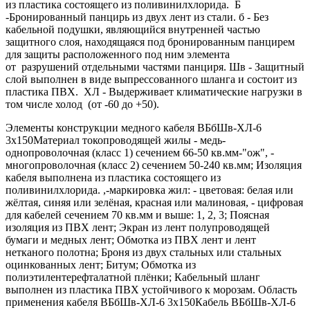
из пластика состоящего из поливинилхлорида. Б
-Бронированный панцирь из двух лент из стали. б - Без
кабельной подушки, являющийся внутренней частью
защитного слоя, находящаяся под бронированным панцирем
для защиты расположенного под ним элемента
от разрушений отдельными частями панциря. Шв - Защитный
слой выполнен в виде выпрессованного шланга и состоит из
пластика ПВХ. ХЛ - Выдерживает климатические нагрузки в
том числе холод (от -60 до +50).
Элементы конструкции медного кабеля ВБбШв-ХЛ-6
3х150Материал токопроводящей жилы - медь-
однопроволочная (класс 1) сечением 66-50 кв.мм-"ож", -
многопроволочная (класс 2) сечением 50-240 кв.мм; Изоляция
кабеля выполнена из пластика состоящего из
поливинилхлорида. ,-маркировка жил: - цветовая: белая или
жёлтая, синяя или зелёная, красная или малиновая, - цифровая
для кабелей сечением 70 кв.мм и выше: 1, 2, 3; Поясная
изоляция из ПВХ лент; Экран из лент полупроводящей
бумаги и медных лент; Обмотка из ПВХ лент и лент
нетканого полотна; Броня из двух стальных или стальных
оцинкованных лент; Битум; Обмотка из
полиэтилентерефталатной плёнки; Кабельный шланг
выполнен из пластика ПВХ устойчивого к морозам. Область
применения кабеля ВБбШв-ХЛ-6 3х150Кабель ВБбШв-ХЛ-6