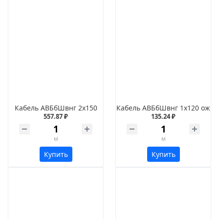
Кабель АВБбШвнг 2х150
Кабель АВБбШвнг 1х120 ож
557.87 ₽
135.24 ₽
м
м
Купить
Купить