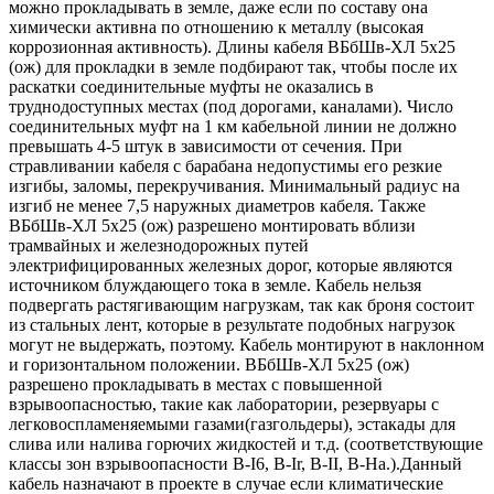
можно прокладывать в земле, даже если по составу она
химически активна по отношению к металлу (высокая
коррозионная активность). Длины кабеля ВБбШв-ХЛ 5х25
(ож) для прокладки в земле подбирают так, чтобы после их
раскатки соединительные муфты не оказались в
труднодоступных местах (под дорогами, каналами). Число
соединительных муфт на 1 км кабельной линии не должно
превышать 4-5 штук в зависимости от сечения. При
стравливании кабеля с барабана недопустимы его резкие
изгибы, заломы, перекручивания. Минимальный радиус на
изгиб не менее 7,5 наружных диаметров кабеля. Также
ВБбШв-ХЛ 5х25 (ож) разрешено монтировать вблизи
трамвайных и железнодорожных путей
электрифицированных железных дорог, которые являются
источником блуждающего тока в земле. Кабель нельзя
подвергать растягивающим нагрузкам, так как броня состоит
из стальных лент, которые в результате подобных нагрузок
могут не выдержать, поэтому. Кабель монтируют в наклонном
и горизонтальном положении. ВБбШв-ХЛ 5х25 (ож)
разрешено прокладывать в местах с повышенной
взрывоопасностью, такие как лаборатории, резервуары с
легковоспламеняемыми газами(газгольдеры), эстакады для
слива или налива горючих жидкостей и т.д. (соответствующие
классы зон взрывоопасности B-I6, B-Ir, B-II, В-На.).Данный
кабель назначают в проекте в случае если климатические