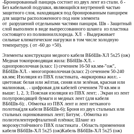
-Бронированный панцирь состоит из двух лент из стали. б -
Без кабельной подушки, являющийся внутренней частью
защитного слоя, находящаяся под бронированным панцирем
для защиты расположенного под ним элемента
от разрушений отдельными частями панциря. Шв - Защитный
слой выполнен в виде выпрессованного шланга из пластика
состоящего из поливинилхлорида. ХЛ - Выдерживает
сильные климатические нагрузки в том числе холодную
температуру. ( от -60 до +50).
Элементы конструкции медного кабеля ВБбШв-ХЛ 5х25 (ож)
Медная токопроводящая жила: ВБбШв-ХЛ. -
однопроволочная (класс 1) сечением 16-50 кв.мм-"ож",
ВБбШв-ХЛ. - многопроволочная (класс 2) сечением 50-240
кв.мм; Изоляция из ПВХ пластиката, -маркировка жил:. -
цветовая: белая или жёлтая, синяя или зелёная, красная или
малиновая, . - цифровая для кабелей сечением 70 кв.мм и
выше: 1, 2, 3; Поясная изоляция из ПВХ лент; . Экран из лент
полупроводящей бумаги и медных лент (для кабеля
ВБбШв-6); . Обмотка из ПВХ лент и лент нетканого
полотна(для кабеля ВБбШв-6); Броня из двух стальных или
стальных оцинкованных лент; Битум; . Обмотка из
полиэтилентерефталатной плёнки; Шланг из
морозоустойчивого ПВХ пластиката . Область применения
кабеля ВБбШв-ХЛ 5х25 (ож)Кабель ВБбШв-ХЛ 5х25 (ож)