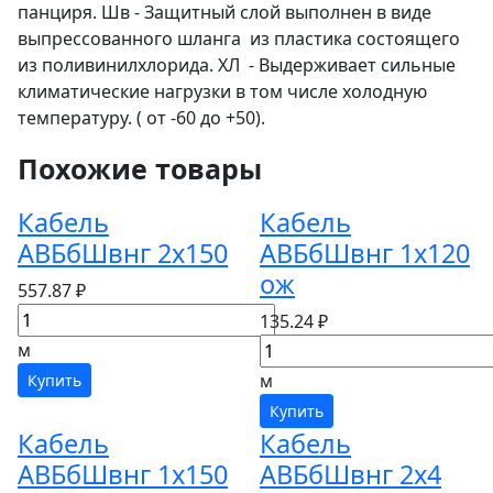
панциря. Шв - Защитный слой выполнен в виде
выпрессованного шланга из пластика состоящего
из поливинилхлорида. ХЛ - Выдерживает сильные
климатические нагрузки в том числе холодную
температуру. ( от -60 до +50).
Похожие товары
Кабель
Кабель
АВБбШвнг 2х150
АВБбШвнг 1х120
ож
557.87 ₽
135.24 ₽
м
м
Купить
Купить
Кабель
Кабель
АВБбШвнг 1х150
АВБбШвнг 2х4