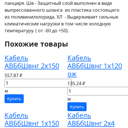
панциря. Шв - Защитный слой выполнен в виде
выпрессованного шланга из пластика состоящего
из поливинилхлорида. ХЛ - Выдерживает сильные
климатические нагрузки в том числе холодную
температуру. ( от -60 до +50).
Похожие товары
Кабель
Кабель
АВБбШвнг 2х150
АВБбШвнг 1х120
ож
557.87 ₽
135.24 ₽
м
м
Купить
Купить
Кабель
Кабель
АВБбШвнг 1х150
АВБбШвнг 2х4