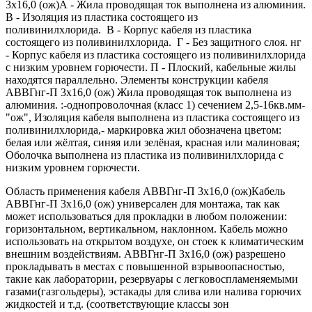
3х16,0 (ож)А - Жила проводящая ток выполнена из алюминия.
В - Изоляция из пластика состоящего из
поливинилхлорида. В - Корпус кабеля из пластика
состоящего из поливинилхлорида. Г - Без защитного слоя. нг
- Корпус кабеля из пластика состоящего из поливинилхлорида
с низким уровнем горючести. П - Плоский, кабельные жилы
находятся параллельно. Элементы конструкции кабеля
АВВГнг-П 3х16,0 (ож) Жила проводящая ток выполнена из
алюминия. :-однопроволочная (класс 1) сечением 2,5-16кв.мм-
"ож", Изоляция кабеля выполнена из пластика состоящего из
поливинилхлорида,- маркировка жил обозначена цветом:
белая или жёлтая, синяя или зелёная, красная или малиновая;
Оболочка выполнена из пластика из поливинилхлорида с
низким уровнем горючести.
Область применения кабеля АВВГнг-П 3х16,0 (ож)Кабель
АВВГнг-П 3х16,0 (ож) универсален для монтажа, так как
может использоваться для прокладки в любом положении:
горизонтальном, вертикальном, наклонном. Кабель можно
использовать на открытом воздухе, он стоек к климатическим
внешним воздействиям. АВВГнг-П 3х16,0 (ож) разрешено
прокладывать в местах с повышенной взрывоопасностью,
такие как лаборатории, резервуары с легковоспламеняемыми
газами(газгольдеры), эстакады для слива или налива горючих
жидкостей и т.д. (соответствующие классы зон