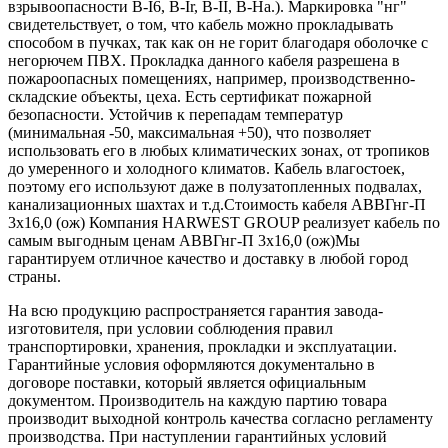
взрывоопасности B-I6, B-Ir, B-II, В-На.). Маркировка "нг"
свидетельствует, о том, что кабель можно прокладывать
способом в пучках, так как он не горит благодаря оболочке с
негорючем ПВХ. Прокладка данного кабеля разрешена в
пожароопасных помещениях, например, производственно-
складские объекты, цеха. Есть сертификат пожарной
безопасности. Устойчив к перепадам температур
(минимальная -50, максимальная +50), что позволяет
использовать его в любых климатических зонах, от тропиков
до умеренного и холодного климатов. Кабель влагостоек,
поэтому его используют даже в полузатопленных подвалах,
канализационных шахтах и т.д.Стоимость кабеля АВВГнг-П
3х16,0 (ож) Компания HARWEST GROUP реализует кабель по
самым выгодным ценам АВВГнг-П 3х16,0 (ож)Мы
гарантируем отличное качество и доставку в любой город
страны.
На всю продукцию распространяется гарантия завода-
изготовителя, при условии соблюдения правил
транспортировки, хранения, прокладки и эксплуатации.
Гарантийные условия оформляются документально в
договоре поставки, который является официальным
документом. Производитель на каждую партию товара
производит выходной контроль качества согласно регламенту
производства. При наступлении гарантийных условий