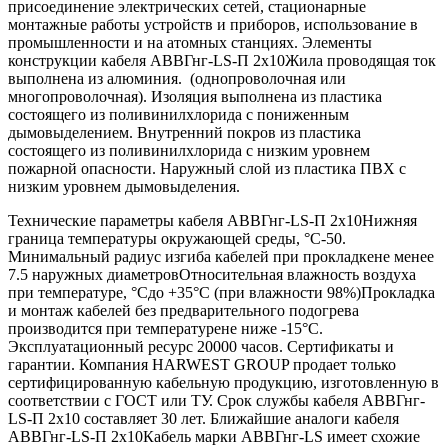
присоединение электрических сетей, стационарные
монтажные работы устройств и приборов, использование в
промышленности и на атомных станциях. Элементы
конструкции кабеля АВВГнг-LS-П 2х10Жила проводящая ток
выполнена из алюминия. (однопроволочная или
многопроволочная). Изоляция выполнена из пластика
состоящего из поливинилхлорида с пониженным
дымовыделением. Внутренний покров из пластика
состоящего из поливинилхлорида с низким уровнем
пожарной опасности. Наружный слой из пластика ПВХ с
низким уровнем дымовыделения.
Технические параметры кабеля АВВГнг-LS-П 2х10Нижняя
граница температуры окружающей среды, °С-50.
Минимальный радиус изгиба кабелей при прокладкене менее
7.5 наружных диаметровОтносительная влажность воздуха
при температуре, °Сдо +35°С (при влажности 98%)Прокладка
и монтаж кабелей без предварительного подогрева
производится при температурене ниже -15°С.
Эксплуатационный ресурс 20000 часов. Сертификаты и
гарантии. Компания HARWEST GROUP продает только
сертифицированную кабельную продукцию, изготовленную в
соответствии с ГОСТ или ТУ. Срок службы кабеля АВВГнг-
LS-П 2х10 составляет 30 лет. Ближайшие аналоги кабеля
АВВГнг-LS-П 2х10Кабель марки АВВГнг-LS имеет схожие