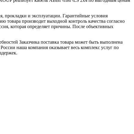
ROUP реализует кабель АВВГ-Пнг-LS 2х4 по выгодным ценам
я, прокладки и эксплуатации. Гарантийные условия
ю товара производит выходной контроль качества согласно
ссия, которая определяет причины. После объективных
ебностей Заказчика поставка товара может быть выполнена
 России наша компания оказывает весь комплекс услуг по
адержек.