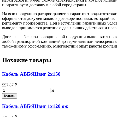
марки АВВГнг имеет схожие характеристики и круглое испо
и гарантируем доставку в любой город страны.
На всю продукцию распространяется гарантия завода-изготови
оформляются документально в договоре поставки, который яв
регламенту производства. При наступлении гарантийных услови
выводов принимается решение о дальнейших действиях и прав
Доставка кабельно-проводниковой продукции выполнятся по вс
любой транспортной компанией до терминала или непосредстве
таможенному оформлению. Многолетний опыт работы компании 
Похожие товары
Кабель АВБбШвнг 2х150
557.87 ₽
м
Купить
Кабель АВБбШвнг 1х120 ож