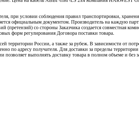
лнение. Цена на кабель АВВГ-Пнг-LS 2х4 Компания HARWEST G
теля, при условии соблюдения правил транспортировки, хранени
ляется официальным документом. Производитель на каждую парти
й (претензий) со стороны Заказчика создается совместная коми
овых форм регулирования Договора поставки товара.
ей территории России, а также за рубеж. В зависимости от потр
нно по адресу получателя. Для доставки за пределы территории
позволяет выполнять доставку товара в полном объеме и без з