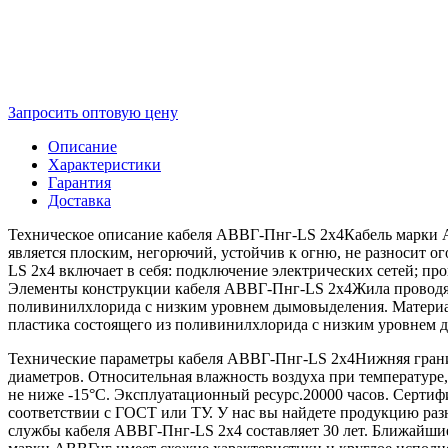
Запросить оптовую цену
Описание
Характеристики
Гарантия
Доставка
Техническое описание кабеля АВВГ-Пнг-LS 2х4Кабель марки А
является плоским, негорючий, устойчив к огню, не разносит о
LS 2х4 включает в себя: подключение электрических сетей; п
Элементы конструкции кабеля АВВГ-Пнг-LS 2х4Жила проводящ
поливинилхлорида с низким уровнем дымовыделения. Материал
пластика состоящего из поливинилхлорида с низким уровнем 
Технические параметры кабеля АВВГ-Пнг-LS 2х4Нижняя грани
диаметров. Относительная влажность воздуха при температуре
не ниже -15°С. Эксплуатационный ресурс.20000 часов. Сер
соответствии с ГОСТ или ТУ. У нас вы найдете продукцию раз
службы кабеля АВВГ-Пнг-LS 2х4 составляет 30 лет. Ближайши