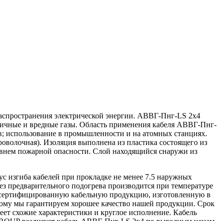
распространения электрической энергии. АВВГ-Пнг-LS 2х4
ксичные и вредные газы. Область применения кабеля АВВГ-Пнг-
в; использование в промышленности и на атомных станциях.
волочная). Изоляция выполнена из пластика состоящего из
внем пожарной опасности. Слой находящийся снаружи из
 изгиба кабелей при прокладке не менее 7.5 наружных
ез предварительного подогрева производится при температуре
 сертифицированную кабельную продукцию, изготовленную в
тому мы гарантируем хорошее качество нашей продукции. Срок
ет схожие характеристики и круглое исполнение. Кабель