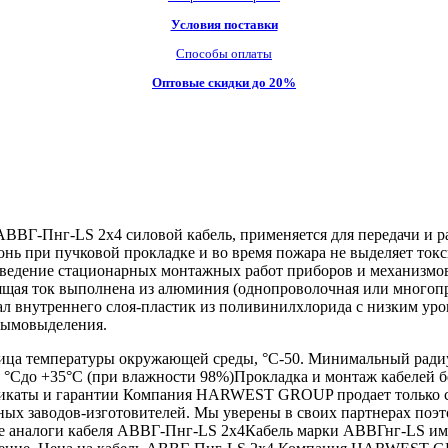
Условия поставки
Способы оплаты
Оптовые скидки до 20%
ВВГ-Пнг-LS 2х4 силовой кабель, применяется для передачи и 
гонь при пучковой прокладке и во время пожара не выделяет то
роведение стационарных монтажных работ приборов и механизмо
ая ток выполнена из алюминия (однопроволочная или многопро
 внутреннего слоя-пластик из поливинилхлорида с низким уро
дымовыделения.
ца температуры окружающей среды, °С-50. Минимальный радиус
, °Сдо +35°С (при влажности 98%)Прокладка и монтаж кабелей б
тификаты и гарантии Компания HARWEST GROUP продает только
ных заводов-изготовителей. Мы уверены в своих партнерах поэ
е аналоги кабеля АВВГ-Пнг-LS 2х4Кабель марки АВВГнг-LS име