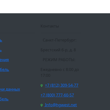
Контакты
ль
Санкт-Петербург:
ь
Брестский б-р, д. 8
ления
РЕЖИМ РАБОТЫ:
бель
Ежедневно c 8:00 до
17:00
+7 (812) 309-54-77
чи данных
+7 (800) 777-60-57
бель
Info@hgwest.net