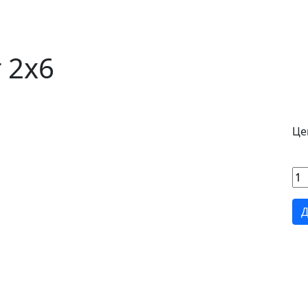
 2х6
Цен
Д