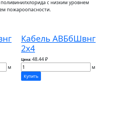
 поливинилхлорида с низким уровнем
нем пожароопасности.
внг
Кабель АВБбШвнг
2х4
48.44 ₽
Цена:
м
м
Купить