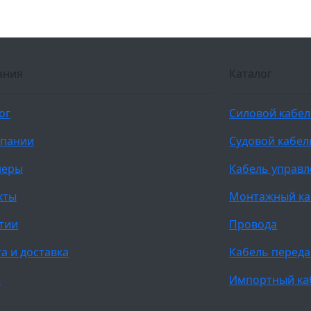
ания
Каталог
ог
Силовой кабе
мпании
Судовой кабел
неры
Кабель управ
кты
Монтажный ка
тии
Провода
а и доставка
Кабель переда
и
Импортный ка