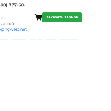
800) 777-60-
Заказать звонок
нок
платный
o@hgwest.net
а и доставка
Акции
Блог
Контакты