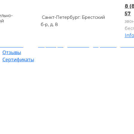
8 (
57
льно-
Санкт-Петербург: Брестский
ой
зво
б-р, д. 8
бес
Inf
компании
Партнеры
Объекты
Гарантии
Оплат
Отзывы
Сертификаты