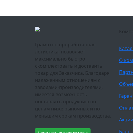
Комп
Грамотно проработанная
Катал
логистика, позволяет
максимально быстро
О ко
скомплектовать и доставить
Парт
товар для Заказчика. Благодаря
налаженным отношениям с
Объе
заводами-производителями,
имеется возможность
Гаран
поставлять продукцию по
Оплат
ценам ниже рыночных и по
меньшим срокам производства.
Акци
Блог
Написать руководителю