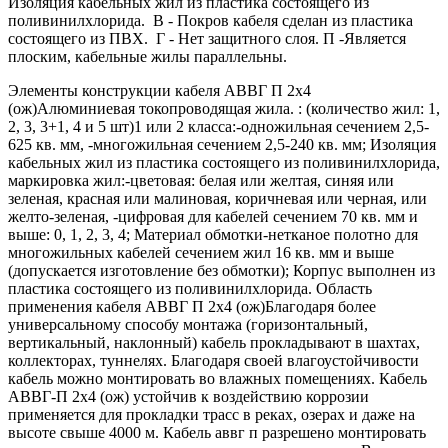
Изоляция кабельных жил из пластика состоящего из
поливинилхлорида. В - Покров кабеля сделан из пластика
состоящего из ПВХ. Г - Нет защитного слоя. П -Является
плоским, кабельные жилы параллельны.
Элементы конструкции кабеля АВВГ П 2х4
(ож)Алюминиевая токопроводящая жила. : (количество жил: 1,
2, 3, 3+1, 4 и 5 шт)1 или 2 класса:-одножильная сечением 2,5-
625 кв. мм, -многожильная сечением 2,5-240 кв. мм; Изоляция
кабельных жил из пластика состоящего из поливинилхлорида,
маркировка жил:-цветовая: белая или желтая, синяя или
зеленая, красная или малиновая, коричневая или черная, или
желто-зеленая, -цифровая для кабелей сечением 70 кв. мм и
выше: 0, 1, 2, 3, 4; Материал обмотки-нетканое полотно для
многожильных кабелей сечением жил 16 кв. мм и выше
(допускается изготовление без обмотки); Корпус выполнен из
пластика состоящего из поливинилхлорида. Область
применения кабеля АВВГ П 2х4 (ож)Благодаря более
универсальному способу монтажа (горизонтальный,
вертикальный, наклонный) кабель прокладывают в шахтах,
коллекторах, туннелях. Благодаря своей влагоустойчивости
кабель можно монтировать во влажных помещениях. Кабель
АВВГ-П 2х4 (ож) устойчив к воздействию коррозии
применяется для прокладки трасс в реках, озерах и даже на
высоте свыше 4000 м. Кабель аввг п разрешено монтировать