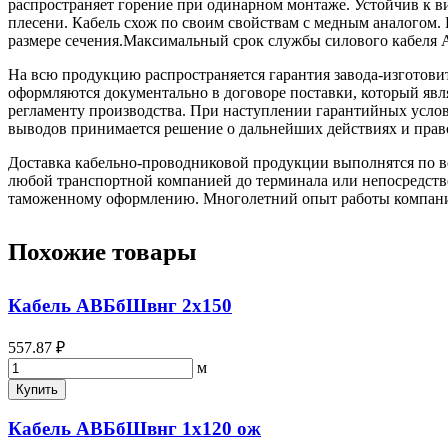
распространяет горение при одинарном монтаже. Устойчив к ви
плесени. Кабель схож по своим свойствам с медным аналогом.
размере сечения.Максимальный срок службы силового кабеля А
На всю продукцию распространяется гарантия завода-изготови
оформляются документально в договоре поставки, который яв
регламенту производства. При наступлении гарантийных услови
выводов принимается решение о дальнейших действиях и прав
Доставка кабельно-проводниковой продукции выполнятся по вс
любой транспортной компанией до терминала или непосредстве
таможенному оформлению. Многолетний опыт работы компании 
Похожие товары
Кабель АВБбШвнг 2х150
557.87 ₽
м
Купить
Кабель АВБбШвнг 1х120 ож