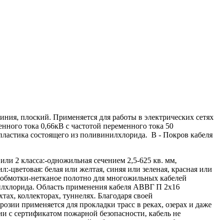
иния, плоский. Применяется для работы в электрических сетях
ного тока 0,66кВ с частотой переменного тока 50
пластика состоящего из поливинилхлорида. В - Покров кабеля
или 2 класса:-одножильная сечением 2,5-625 кв. мм,
-цветовая: белая или желтая, синяя или зеленая, красная или
иал обмотки-нетканое полотно для многожильных кабелей
нилхлорида. Область применения кабеля АВВГ П 2х16
ах, коллекторах, туннелях. Благодаря своей
зии применяется для прокладки трасс в реках, озерах и даже
ии с сертификатом пожарной безопасности, кабель не