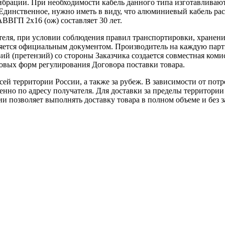
брации. При необходимости кабель данного типа изготавливают 
 Единственное, нужно иметь в виду, что алюминиевый кабель р
ВВГП 2х16 (ож) составляет 30 лет.
теля, при условии соблюдения правил транспортировки, хранени
ляется официальным документом. Производитель на каждую парти
й (претензий) со стороны Заказчика создается совместная коми
овых форм регулирования Договора поставки товара.
ей территории России, а также за рубеж. В зависимости от потр
нно по адресу получателя. Для доставки за пределы территории
позволяет выполнять доставку товара в полном объеме и без з