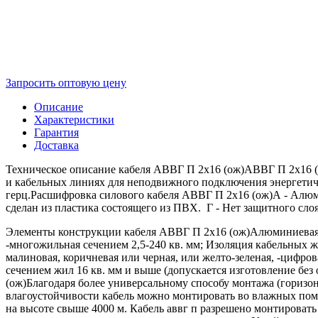
Запросить оптовую цену
Описание
Характеристики
Гарантия
Доставка
Техническое описание кабеля АВВГ П 2х16 (ож)АВВГ П 2х16 (о
и кабельных линиях для неподвижного подключения энергетич
герц.Расшифровка силового кабеля АВВГ П 2х16 (ож)А - Алюм
сделан из пластика состоящего из ПВХ. Г - Нет защитного сло
Элементы конструкции кабеля АВВГ П 2х16 (ож)Алюминиевая токо
-многожильная сечением 2,5-240 кв. мм; Изоляция кабельных жи
малиновая, коричневая или черная, или желто-зеленая, -цифров
сечением жил 16 кв. мм и выше (допускается изготовление бе
(ож)Благодаря более универсальному способу монтажа (горизон
влагоустойчивости кабель можно монтировать во влажных поме
на высоте свыше 4000 м. Кабель аввг п разрешено монтироват