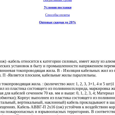
Условия поставки
Способы оплаты
Оптовые скидки до 20%
ж) -кабель относится к категории силовых, имеет жилу из алюм
еских установок в быту и промышленности напряжением перемен
иниевая токопроводящая жила. В - Изоляция кабельных жил из 
я. П -Является плоским, кабельные жилы параллельны.
проводящая жила. : (количество жил: 1, 2, 3, 3+1, 4 и 5 шт)1 
л из пластика состоящего из поливинилхлорида, маркировка жил:
ая для кабелей сечением 70 кв. мм и выше: 0, 1, 2, 3, 4; Матер
з обмотки); Корпус выполнен из пластика состоящего из поливи
тальный, вертикальный, наклонный) кабель прокладывают в шахт
щениях. Кабель АВВГ-П 2х16 (ож) устойчив к воздействию корро
ь на пожароопасных и взрывоопасных территориях. В соответств