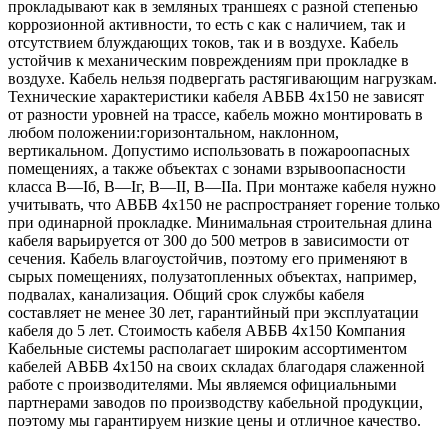
прокладывают как в земляных траншеях с разной степенью
коррозионной активности, то есть с как с наличием, так и
отсутствием блуждающих токов, так и в воздухе. Кабель
устойчив к механическим повреждениям при прокладке в
воздухе. Кабель нельзя подвергать растягивающим нагрузкам.
Технические характеристики кабеля АВБВ 4х150 не зависят
от разности уровней на трассе, кабель можно монтировать в
любом положении:горизонтальном, наклонном,
вертикальном. Допустимо использовать в пожароопасных
помещениях, а также объектах с зонами взрывоопасности
класса B—Iб, B—Iг, В—II, В—IIа. При монтаже кабеля нужно
учитывать, что АВБВ 4х150 не распространяет горение только
при одинарной прокладке. Минимальная строительная длина
кабеля варьируется от 300 до 500 метров в зависимости от
сечения. Кабель влагоустойчив, поэтому его применяют в
сырых помещениях, полузатопленных объектах, например,
подвалах, канализация. Общий срок службы кабеля
составляет не менее 30 лет, гарантийный при эксплуатации
кабеля до 5 лет. Стоимость кабеля АВБВ 4х150 Компания
Кабельные системы располагает широким ассортиментом
кабелей АВБВ 4х150 на своих складах благодаря слаженной
работе с производителями. Мы являемся официальными
партнерами заводов по производству кабельной продукции,
поэтому мы гарантируем низкие цены и отличное качество.