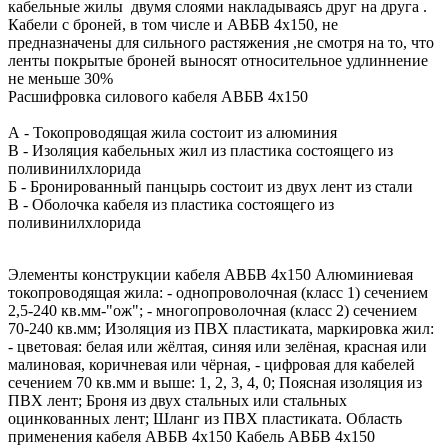
кабельные жилы двумя слоями накладываясь друг на друга .
Кабели с броней, в том числе и АВБВ 4х150, не
предназначены для сильного растяжения ,не смотря на то, что
ленты покрытые броней выносят относительное удлиннение
не меньше 30%
Расшифровка силового кабеля АВБВ 4х150
А - Токопроводящая жила состоит из алюминия
В - Изоляция кабельных жил из пластика состоящего из
поливинилхлорида
Б - Бронированный панцырь состоит из двух лент из стали
В - Оболочка кабеля из пластика состоящего из
поливинилхлорида
Элементы конструкции кабеля АВБВ 4х150 Алюминиевая
токопроводящая жила: - однопроволочная (класс 1) сечением
2,5-240 кв.мм-"ож"; - многопроволочная (класс 2) сечением
70-240 кв.мм; Изоляция из ПВХ пластиката, маркировка жил:
- цветовая: белая или жёлтая, синяя или зелёная, красная или
малиновая, коричневая или чёрная, - цифровая для кабелей
сечением 70 кв.мм и выше: 1, 2, 3, 4, 0; Поясная изоляция из
ПВХ лент; Броня из двух стальных или стальных
оцинкованных лент; Шланг из ПВХ пластиката. Область
применения кабеля АВБВ 4х150 Кабель АВБВ 4х150