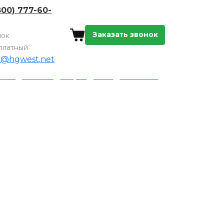
800) 777-60-
Заказать звонок
нок
платный
o@hgwest.net
а и доставка
Акции
Блог
Контакты