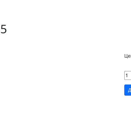
95
Це
Д