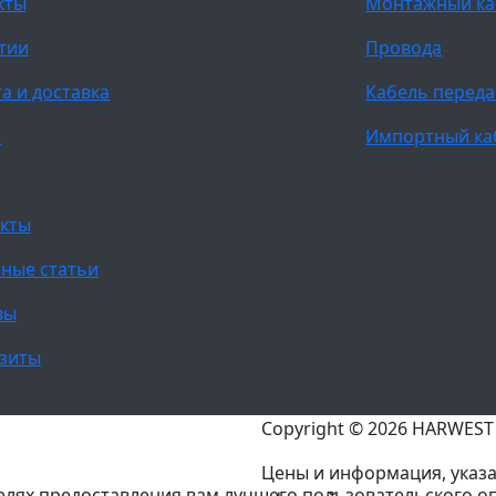
кты
Монтажный ка
тии
Провода
а и доставка
Кабель переда
и
Импортный ка
кты
ные статьи
вы
зиты
Copyright © 2026 HARWES
Цены и информация, указа
целях предоставления вам лучшего пользовательского о