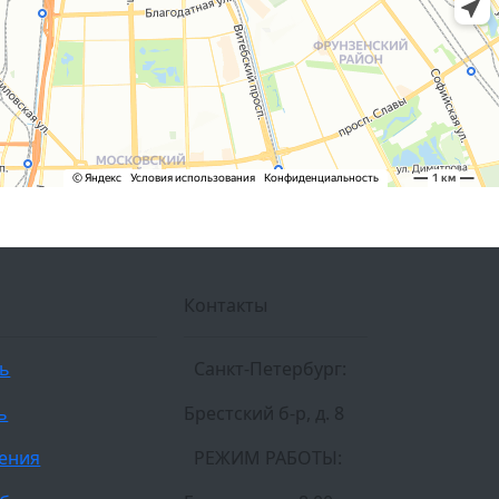
Контакты
ль
Санкт-Петербург:
ь
Брестский б-р, д. 8
ления
РЕЖИМ РАБОТЫ: