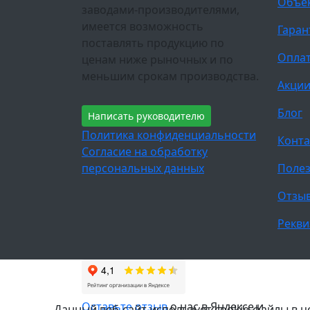
Объе
заводами-производителями,
имеется возможность
Гаран
поставлять продукцию по
Оплат
ценам ниже рыночных и по
меньшим срокам производства.
Акци
Блог
Написать руководителю
Политика конфиденциальности
Конта
Согласие на обработку
персональных данных
Полез
Отзы
Рекви
Оставьте отзыв
о нас в Яндексе и
Данный веб-сайт использует cookie-файлы в 