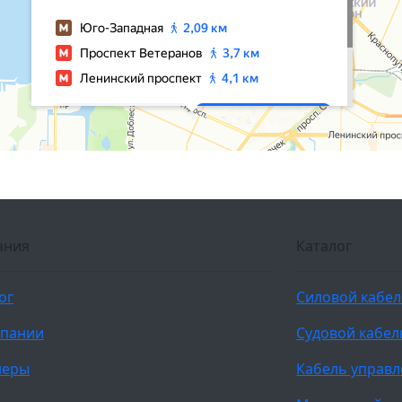
ания
Каталог
ог
Силовой кабе
мпании
Судовой кабел
неры
Кабель управ