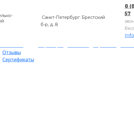
8 (
57
льно-
Санкт-Петербург: Брестский
ой
зво
б-р, д. 8
бес
Inf
компании
Партнеры
Объекты
Гарантии
Оплат
Отзывы
Сертификаты