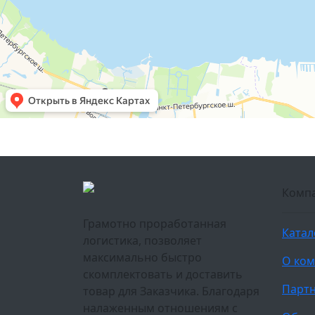
Комп
Грамотно проработанная
Катал
логистика, позволяет
максимально быстро
О ко
скомплектовать и доставить
Парт
товар для Заказчика. Благодаря
налаженным отношениям с