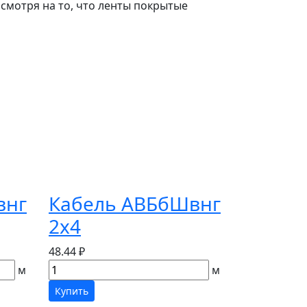
е смотря на то, что ленты покрытые
внг
Кабель АВБбШвнг
2х4
48.44 ₽
м
м
Купить