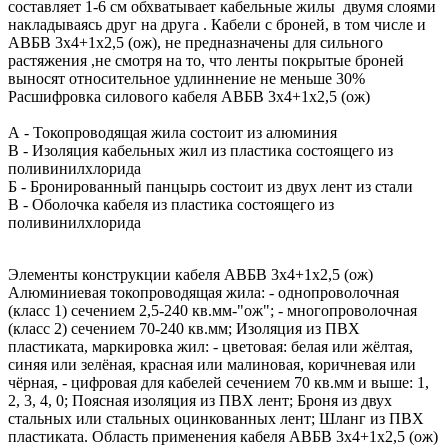
составляет 1-6 см обхватывает кабельные жилы двумя слоями
накладываясь друг на друга . Кабели с броней, в том числе и
АВБВ 3х4+1х2,5 (ож), не предназначены для сильного
растяжения ,не смотря на то, что ленты покрытые броней
выносят относительное удлиннение не меньше 30%
Расшифровка силового кабеля АВБВ 3х4+1х2,5 (ож)
А - Токопроводящая жила состоит из алюминия
В - Изоляция кабельных жил из пластика состоящего из
поливинилхлорида
Б - Бронированный панцырь состоит из двух лент из стали
В - Оболочка кабеля из пластика состоящего из
поливинилхлорида
Элементы конструкции кабеля АВБВ 3х4+1х2,5 (ож)
Алюминиевая токопроводящая жила: - однопроволочная
(класс 1) сечением 2,5-240 кв.мм-"ож"; - многопроволочная
(класс 2) сечением 70-240 кв.мм; Изоляция из ПВХ
пластиката, маркировка жил: - цветовая: белая или жёлтая,
синяя или зелёная, красная или малиновая, коричневая или
чёрная, - цифровая для кабелей сечением 70 кв.мм и выше: 1,
2, 3, 4, 0; Поясная изоляция из ПВХ лент; Броня из двух
стальных или стальных оцинкованных лент; Шланг из ПВХ
пластиката. Область применения кабеля АВБВ 3х4+1х2,5 (ож)