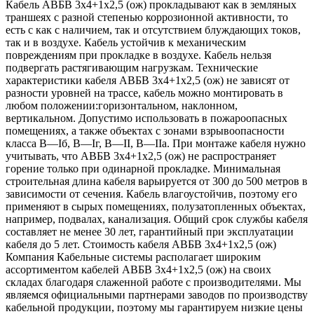
Кабель АВБВ 3х4+1х2,5 (ож) прокладывают как в земляных
траншеях с разной степенью коррозионной активности, то
есть с как с наличием, так и отсутствием блуждающих токов,
так и в воздухе. Кабель устойчив к механическим
повреждениям при прокладке в воздухе. Кабель нельзя
подвергать растягивающим нагрузкам. Технические
характеристики кабеля АВБВ 3х4+1х2,5 (ож) не зависят от
разности уровней на трассе, кабель можно монтировать в
любом положении:горизонтальном, наклонном,
вертикальном. Допустимо использовать в пожароопасных
помещениях, а также объектах с зонами взрывоопасности
класса B—Iб, B—Iг, В—II, В—IIа. При монтаже кабеля нужно
учитывать, что АВБВ 3х4+1х2,5 (ож) не распространяет
горение только при одинарной прокладке. Минимальная
строительная длина кабеля варьируется от 300 до 500 метров в
зависимости от сечения. Кабель влагоустойчив, поэтому его
применяют в сырых помещениях, полузатопленных объектах,
например, подвалах, канализация. Общий срок службы кабеля
составляет не менее 30 лет, гарантийный при эксплуатации
кабеля до 5 лет. Стоимость кабеля АВБВ 3х4+1х2,5 (ож)
Компания Кабельные системы располагает широким
ассортиментом кабелей АВБВ 3х4+1х2,5 (ож) на своих
складах благодаря слаженной работе с производителями. Мы
являемся официальными партнерами заводов по производству
кабельной продукции, поэтому мы гарантируем низкие цены