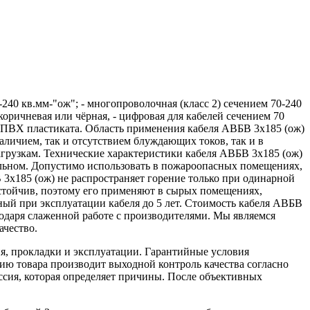
40 кв.мм-"ож"; - многопроволочная (класс 2) сечением 70-240
коричневая или чёрная, - цифровая для кабелей сечением 70
из ПВХ пластиката. Область применения кабеля АВБВ 3х185 (ож)
аличием, так и отсутствием блуждающих токов, так и в
агрузкам. Технические характеристики кабеля АВБВ 3х185 (ож)
кальном. Допустимо использовать в пожароопасных помещениях,
 3х185 (ож) не распространяет горение только при одинарной
оустойчив, поэтому его применяют в сырых помещениях,
йный при эксплуатации кабеля до 5 лет. Стоимость кабеля АВБВ
одаря слаженной работе с производителями. Мы являемся
ачество.
я, прокладки и эксплуатации. Гарантийные условия
ю товара производит выходной контроль качества согласно
ссия, которая определяет причины. После объективных