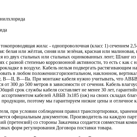
инилхлорида
рида
опроводящая жила: - однопроволочная (класс 1) сечением 2,5-2
я: белая или жёлтая, синяя или зелёная, красная или малиновая, 
Броня из двух стальных или стальных оцинкованных лент; Шланг 
 с разной степенью коррозионной активности, то есть с как с н
рокладке в воздухе. Кабель нельзя подвергать растягивающим н
тировать в любом положении:горизонтальном, наклонном, верти
г, В—II, В—IIа. При монтаже кабеля нужно учитывать, что АВБВ
я от 300 до 500 метров в зависимости от сечения. Кабель влаг
Общий срок службы кабеля составляет не менее 30 лет, гаранти
ассортиментом кабелей АВБВ 3х185 (ож) на своих складах благ
 продукции, поэтому мы гарантируем низкие цены и отличное к
теля, при условии соблюдения правил транспортировки, хранени
ляется официальным документом. Производитель на каждую парти
й (претензий) со стороны Заказчика создается совместная коми
овых форм регулирования Договора поставки товара.