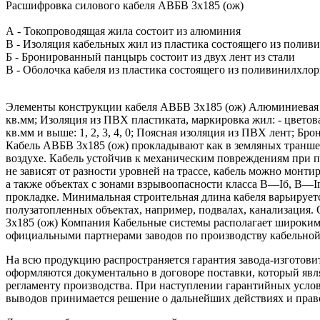
Расшифровка силового кабеля АВБВ 3х185 (ож)
А - Токопроводящая жила состоит из алюминия
В - Изоляция кабельных жил из пластика состоящего из полив
Б - Бронированный панцырь состоит из двух лент из стали
В - Оболочка кабеля из пластика состоящего из поливинилхло
Элементы конструкции кабеля АВБВ 3х185 (ож) Алюминиевая ток
кв.мм; Изоляция из ПВХ пластиката, маркировка жил: - цветова
кв.мм и выше: 1, 2, 3, 4, 0; Поясная изоляция из ПВХ лент; 
Кабель АВБВ 3х185 (ож) прокладывают как в земляных траншеях
воздухе. Кабель устойчив к механическим повреждениям при п
не зависят от разности уровней на трассе, кабель можно мон
а также объектах с зонами взрывоопасности класса B—Iб, B—I
прокладке. Минимальная строительная длина кабеля варьируетс
полузатопленных объектах, например, подвалах, канализация. 
3х185 (ож) Компания Кабельные системы располагает широким 
официальными партнерами заводов по производству кабельной
На всю продукцию распространяется гарантия завода-изготови
оформляются документально в договоре поставки, который яв
регламенту производства. При наступлении гарантийных услови
выводов принимается решение о дальнейших действиях и прав