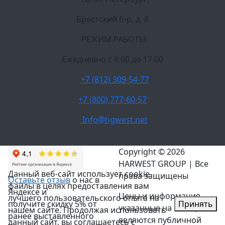
Брестский б-р, д. 8
РЕЖИМ РАБОТЫ:
Ежедневно c 8:00 до 17:00
+7 (812) 309-54-77
+7 (800) 777-60-57
Info@hgwest.net
Copyright © 2026
HARWEST GROUP | Все
Данный веб-сайт использует cookie-
права защищены
Оставьте отзыв
о нас в
файлы в целях предоставления вам
Яндексе и
Цены и информация,
лучшего пользовательского опыта на
Принять
получите скидку 5% от
указанные на сайте, не
нашем сайте. Продолжая использовать
ранее выставленного
являются публичной
данный сайт, вы соглашаетесь с