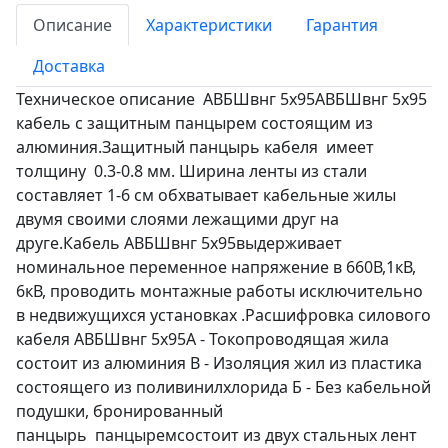
Описание
Характеристики
Гарантия
Доставка
Техническое описание АВБШвнг 5х95АВБШвнг 5х95
кабель с защитным панцырем состоящим из
алюминия.Защитный панцырь кабеля имеет
толщину 0.3-0.8 мм. Ширина ленты из стали
составляет 1-6 см обхватывает кабельные жилы
двумя своими слоями лежащими друг на
друге.Кабель АВБШвнг 5х95выдерживает
номинальное переменное напряжение в 660В,1кВ,
6кВ, проводить монтажные работы исключительно
в недвижущихся установках .Расшифровка силового
кабеля АВБШвнг 5х95А - Токопроводящая жила
состоит из алюминия В - Изоляция жил из пластика
состоящего из поливинилхлорида Б - Без кабельной
подушки, бронированный
панцырь панцыремсостоит из двух стальных лент