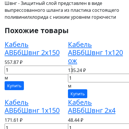
Швнг - Зищитный слой представлен в виде
выпрессованного шланга из пластика состоящего
поливинилхлорида с низким уровнем горючести
Похожие товары
Кабель
Кабель
АВБбШвнг 2х150
АВБбШвнг 1х120
ож
557.87 ₽
135.24 ₽
м
м
Купить
Купить
Кабель
Кабель
АВБбШвнг 1х150
АВБбШвнг 2х4
171.61 ₽
48.44 ₽