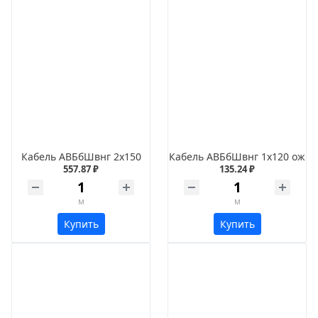
Кабель АВБбШвнг 2х150
Кабель АВБбШвнг 1х120 ож
557.87 ₽
135.24 ₽
м
м
Купить
Купить