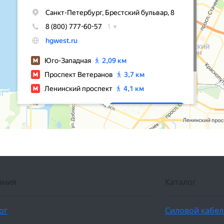
ания
Каталог
ог
Силовой кабе