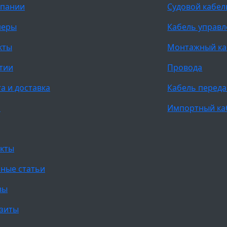
мпании
Судовой кабел
неры
Кабель управ
кты
Монтажный ка
тии
Провода
а и доставка
Кабель переда
и
Импортный ка
кты
ные статьи
вы
зиты