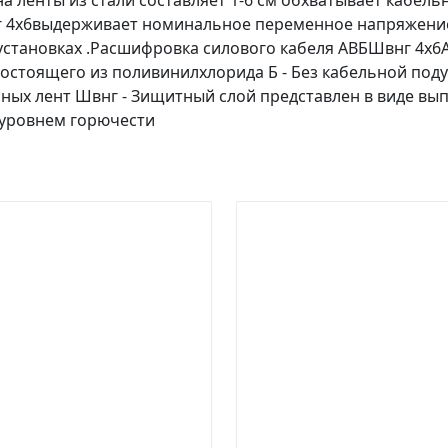
а ленты из стали составляет 1-6 см обхватывает кабел
 4х6выдерживает номинальное переменное напряжение 
становках .Расшифровка силового кабеля АВБШвнг 4х6А
 состоящего из поливинилхлорида Б - Без кабельной по
ных лент Швнг - Зищитный слой представлен в виде вып
 уровнем горючести