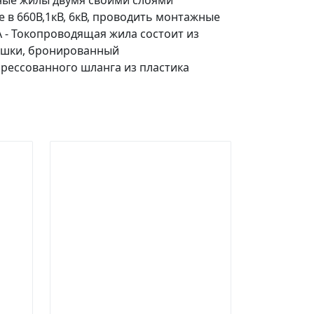
ьные жилы двумя своими слоями
в 660В,1кВ, 6кВ, проводить монтажные
 - Токопроводящая жила состоит из
душки, бронированный
рессованного шланга из пластика