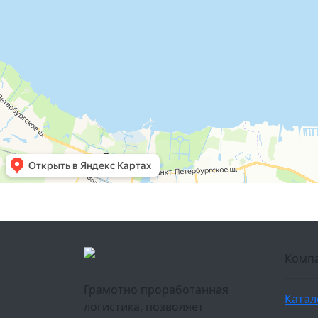
Комп
Грамотно проработанная
Катал
логистика, позволяет