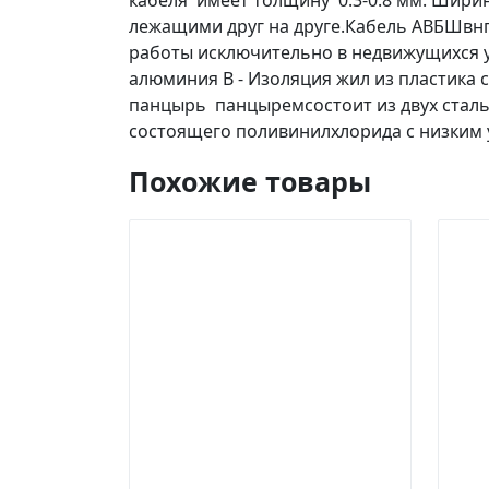
кабеля имеет толщину 0.3-0.8 мм. Ширин
лежащими друг на друге.Кабель АВБШвнг
работы исключительно в недвижущихся у
алюминия В - Изоляция жил из пластика
панцырь панцыремсостоит из двух сталь
состоящего поливинилхлорида с низким
Похожие товары