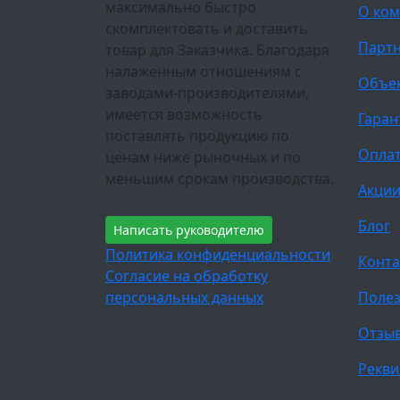
максимально быстро
О ко
скомплектовать и доставить
Парт
товар для Заказчика. Благодаря
налаженным отношениям с
Объе
заводами-производителями,
имеется возможность
Гаран
поставлять продукцию по
Оплат
ценам ниже рыночных и по
меньшим срокам производства.
Акци
Блог
Написать руководителю
Политика конфиденциальности
Конта
Согласие на обработку
персональных данных
Полез
Отзы
Рекви