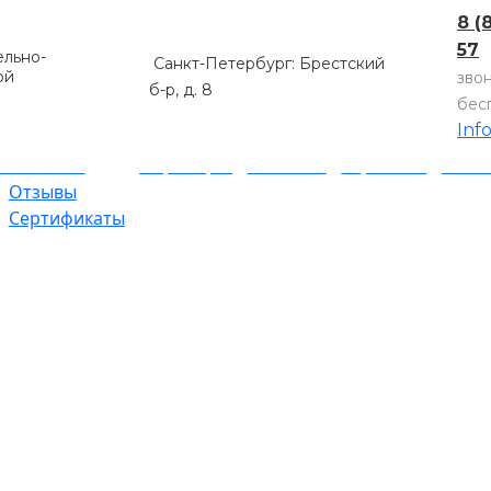
8 (
57
льно-
Санкт-Петербург: Брестский
ой
зво
б-р, д. 8
бес
Inf
компании
Партнеры
Объекты
Гарантии
Оплат
Отзывы
Сертификаты