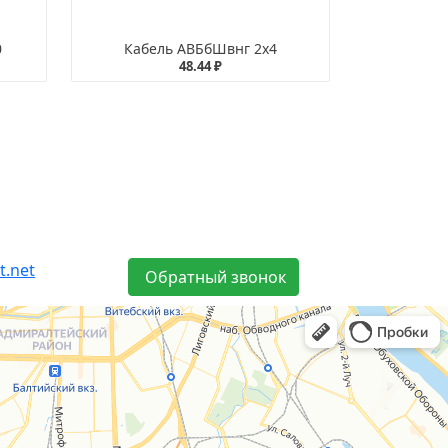
0
Кабель АВБбШвнг 2х4
48.44 ₽
t.net
Обратный звонок