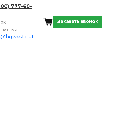
800) 777-60-
Заказать звонок
нок
платный
o@hgwest.net
а и доставка
Акции
Блог
Контакты