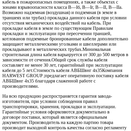
кабель в пожароопасных помещениях, а также объектах с
зонами взрывоопасности класса B—Iб, B—Iг, В—II, В—IIа.
Возможно надземная (воздушная) и подземная (в земле в
траншеях или трубах) прокладка данного кабеля при условии
отсутствия механических воздействий на кабель. При
прокладке кабеля в земле по существующим Правилам
прокладки и эксплуатации при пересечении траншей,
котлованов подземные бронированные кабели дополнительно
защищают металлическими уголками и швеллерами или
прокладывают в металлических трубах.Минимальная
строительная длина кабеля варьируется от 300 до 500 метров в
зависимости от сечения.Общий срок службы кабеля
составляет не менее 30 лет, гарантийный при эксплуатации
кабеля до 5 лет.Стоимость кабеля АВБШвнг 4х35Компания
HARWEST GROUP ;предлагает оперативную поставку кабеля
АВБШвнг 4х35 благодаря слаженной работе с
производителями.
На всю продукцию распространяется гарантия завода-
изготовителя, при условии соблюдения правил
транспортировки, хранения, прокладки и эксплуатации.
Гарантийные условия оформляются документально в
договоре поставки, который является официальным
документом. Производитель на каждую партию товара
производит выходной контроль качества согласно регламенту