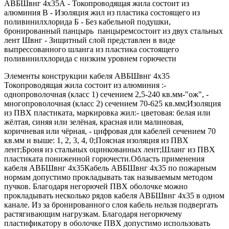
АВБШвнг 4х35А - Токопроводящая жила состоит из
алюминия В - Изоляция жил из пластика состоящего из
поливинилхлорида Б - Без кабельной подушки,
бронированный панцырь панцыремсостоит из двух стальных
лент Швнг - Зищитный слой представлен в виде
выпрессованного шланга из пластика состоящего
поливинилхлорида с низким уровнем горючести
Элементы конструкции кабеля АВБШвнг 4х35
Токопроводящая жила состоит из алюминия :-
однопроволочная (класс 1) сечением 2,5-240 кв.мм-"ож", -
многопроволочная (класс 2) сечением 70-625 кв.мм;Изоляция
из ПВХ пластиката, маркировка жил:- цветовая: белая или
жёлтая, синяя или зелёная, красная или малиновая,
коричневая или чёрная, - цифровая для кабелей сечением 70
кв.мм и выше: 1, 2, 3, 4, 0;Поясная изоляция из ПВХ
лент;Броня из стальных оцинкованных лент;Шланг из ПВХ
пластиката пониженной горючести.Область применения
кабеля АВБШвнг 4х35Кабель АВБШвнг 4х35 по пожарным
нормам допустимо прокладывать так называемым методом
пучков. Благодаря негорючей ПВХ оболочке можно
прокладывать несколько рядов кабеля АВБШвнг 4х35 в одном
канале. Из за бронированного слоя кабель нельзя подвергать
растягивающим нагрузкам. Благодаря негорючему
пластификатору в оболочке ПВХ допустимо использовать