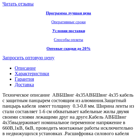
Читать отзывы
Программа лучшая цена
Оперативные сроки
Условия поставки
Способы оплаты
Оптовые скидки до 20%
Запросить оптовую цену
Описание
Характеристики
Гарантия
Доставка
Техническое описание АВБШвнг 4х35АВБШвнг 4х35 кабель
с защитным панцырем состоящим из алюминия.Защитный
панцырь кабеля имеет толщину 0.3-0.8 мм. Ширина ленты из
стали составляет 1-6 см обхватывает кабельные жилы двумя
своими слоями лежащими друг на друге.Кабель АВБШвнг
4х35выдерживает номинальное переменное напряжение в
660В,1кВ, 6кВ, проводить монтажные работы исключительно
в недвижущихся установках .Расшифровка силового кабеля