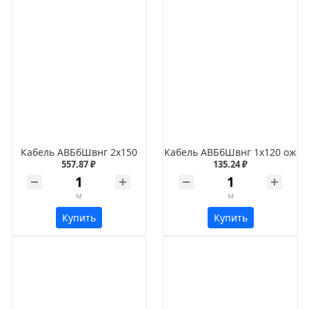
Кабель АВБбШвнг 2х150
Кабель АВБбШвнг 1х120 ож
557.87 ₽
135.24 ₽
м
м
Купить
Купить