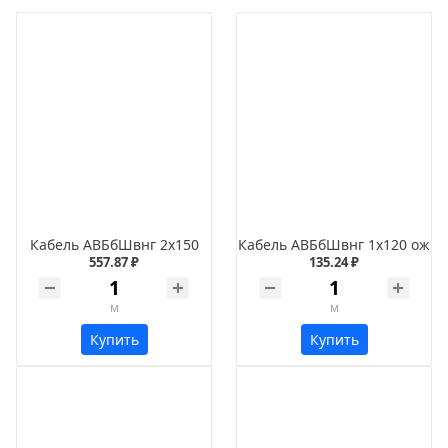
Кабель АВБбШвнг 2х150
Кабель АВБбШвнг 1х120 ож
557.87 ₽
135.24 ₽
м
м
Купить
Купить