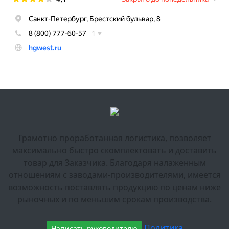
Грамотно проработанная логистика, позволяет
максимально быстро скомплектовать и доставить
товар для Заказчика. Благодаря налаженным
отношениям с заводами-производителями, имеется
возможность поставлять продукцию по ценам ниже
рыночных и по меньшим срокам производства.
Политика
Написать руководителю