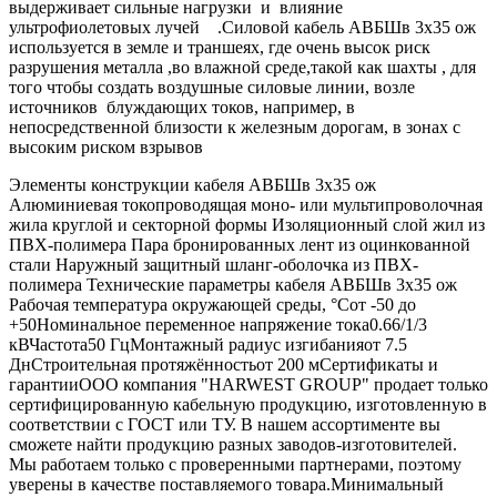
выдерживает сильные нагрузки и влияние
ультрофиолетовых лучей .Силовой кабель АВБШв 3х35 ож
используется в земле и траншеях, где очень высок риск
разрушения металла ,во влажной среде,такой как шахты , для
того чтобы создать воздушные силовые линии, возле
источников блуждающих токов, например, в
непосредственной близости к железным дорогам, в зонах с
высоким риском взрывов
Элементы конструкции кабеля АВБШв 3х35 ож
Алюминиевая токопроводящая моно- или мультипроволочная
жила круглой и секторной формы Изоляционный слой жил из
ПВХ-полимера Пара бронированных лент из оцинкованной
стали Наружный защитный шланг-оболочка из ПВХ-
полимера Технические параметры кабеля АВБШв 3х35 ож
Рабочая температура окружающей среды, °Сот -50 до
+50Номинальное переменное напряжение тока0.66/1/3
кВЧастота50 ГцМонтажный радиус изгибанияот 7.5
ДнСтроительная протяжённостьот 200 мСертификаты и
гарантииООО компания "HARWEST GROUP" продает только
сертифицированную кабельную продукцию, изготовленную в
соответствии с ГОСТ или ТУ. В нашем ассортименте вы
сможете найти продукцию разных заводов-изготовителей.
Мы работаем только с проверенными партнерами, поэтому
уверены в качестве поставляемого товара.Минимальный