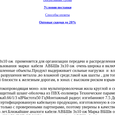
Условия поставки
Способы оплаты
Оптовые скидки до 20%
 ож применяется для организации передачи и распределения э
пользования марки кабеля АВБШв 3х10 ож очень широка и включа
ышленные объекты.Продукт выдерживает сильные нагрузки и 
к разрушения металла ,во влажной среде,такой как шахты , для т
близости к железным дорогам, в зонах с высоким риском взрыв
окопроводящая моно- или мультипроволочная жила круглой и 
защитный шланг-оболочка из ПВХ-полимера Технические парам
ока0.66/1/3 кВЧастота50 ГцМонтажный радиус изгибанияот 7.5 
тифицированную кабельную продукцию, изготовленную в соот
 только с проверенными партнерами, поэтому уверены в качест
- 5 лет.Ближайшие аналоги кабеля АВБШв 3х10 ож Марка ВБШв 