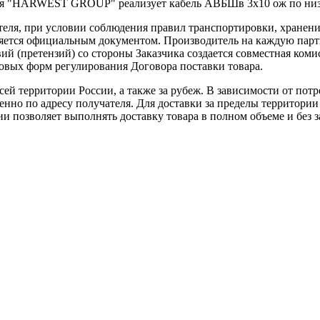
ия "HARWEST GROUP" реализует кабель АВБШв 3х10 ож по ни
теля, при условии соблюдения правил транспортировки, хранени
ляется официальным документом. Производитель на каждую парти
й (претензий) со стороны Заказчика создается совместная коми
овых форм регулирования Договора поставки товара.
ей территории России, а также за рубеж. В зависимости от потр
нно по адресу получателя. Для доставки за пределы территории
позволяет выполнять доставку товара в полном объеме и без з