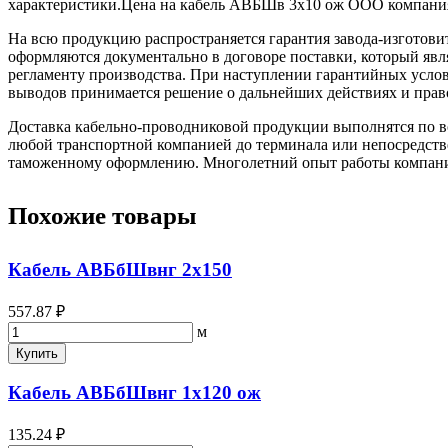
характеристики.Цена на кабель АВБШв 3х10 ож ООО компан
На всю продукцию распространяется гарантия завода-изготови
оформляются документально в договоре поставки, который яв
регламенту производства. При наступлении гарантийных услови
выводов принимается решение о дальнейших действиях и прав
Доставка кабельно-проводниковой продукции выполнятся по вс
любой транспортной компанией до терминала или непосредстве
таможенному оформлению. Многолетний опыт работы компании 
Похожие товары
Кабель АВБбШвнг 2х150
557.87 ₽
м
Купить
Кабель АВБбШвнг 1х120 ож
135.24 ₽