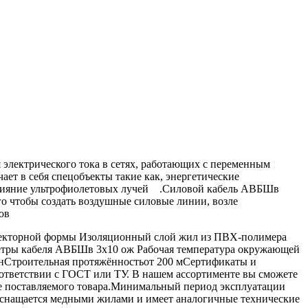
лектрического тока в сетях, работающих с переменным
ет в себя спецобъекты такие как, энергетические
влияние ультрофиолетовых лучей .Силовой кабель АВБШв
ого чтобы создать воздушные силовые линии, возле
ов
секторной формы Изоляционный слой жил из ПВХ-полимера
етры кабеля АВБШв 3х10 ож Рабочая температура окружающей
ДнСтроительная протяжённостьот 200 мСертификаты и
ветствии с ГОСТ или ТУ. В нашем ассортименте вы сможете
ве поставляемого товара.Минимальный период эксплуатации
оснащается медными жилами и имеет аналогичные технические