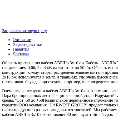
Запросить оптовую цену
Описание
Характеристики
Гарантия
Доставка
Область применения кабеля АВБШв 3х10 ож Кабель АВБШв 3х10
напряжением 0.66, 1 и 3 кВ на частотах до 50 Гц. Область ис
конструкции, коммутаторы, распределительные щиты и пром
3х10 ож используется в земле и траншеях, где очень высок рис
источников блуждающих токов, например, в непосредственной 
Элементы конструкции кабеля АВБШв 3х10 ож Алюминиевая т
Пара бронированных лент из оцинкованной стали Наружный 
среды, °Сот -50 до +50Номинальное переменное напряжение т
гарантииООО компания "HARWEST GROUP" продает только сер
найти продукцию разных заводов-изготовителей. Мы работаем
кабеля АВБШв 3х10 ож составляет 30 лет, гарантийный срок 