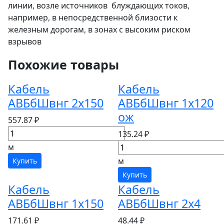
линии, возле источников блуждающих токов,
например, в непосредственной близости к
железным дорогам, в зонах с высоким риском
взрывов
Похожие товары
Кабель
Кабель
АВБбШвнг 2х150
АВБбШвнг 1х120
ож
557.87 ₽
135.24 ₽
м
м
Купить
Купить
Кабель
Кабель
АВБбШвнг 1х150
АВБбШвнг 2х4
171.61 ₽
48.44 ₽