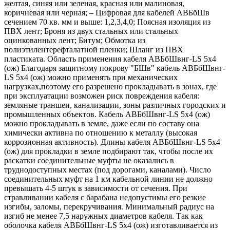
желтая, синяя или зеленая, красная или малиновая,
коричневая или черная; – Цифровая для кабелей АВБбШв
сечением 70 кв. мм и выше: 1,2,3,4,0; Поясная изоляция из
ПВХ лент; Броня из двух стальных или стальных
оцинкованных лент; Битум; Обмотка из
полиэтилентерефталатной пленки; Шланг из ПВХ
пластиката. Область применения кабеля АВБбШвнг-LS 5х4
(ож) Благодаря защитному покрову "БШв" кабель АВБбШвнг-
LS 5х4 (ож) можно применять при механических
нагрузках,поэтому его разрешено прокладывать в зонах, где
при эксплуатации возможен риск повреждения кабеля:
земляные траншеи, канализации, зоны различных городских и
промышленных объектов. Кабель АВБбШвнг-LS 5х4 (ож)
можно прокладывать в земле, даже если по составу она
химически активна по отношению к металлу (высокая
коррозионная активность). Длины кабеля АВБбШвнг-LS 5х4
(ож) для прокладки в земле подбирают так, чтобы после их
раскатки соединительные муфты не оказались в
труднодоступных местах (под дорогами, каналами). Число
соединительных муфт на 1 км кабельной линии не должно
превышать 4-5 штук в зависимости от сечения. При
стравливании кабеля с барабана недопустимы его резкие
изгибы, заломы, перекручивания. Минимальный радиус на
изгиб не менее 7,5 наружных диаметров кабеля. Так как
оболочка кабеля АВБбШвнг-LS 5х4 (ож) изготавливается из