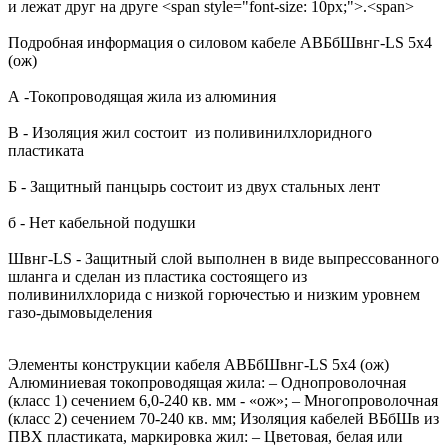
и лежат друг на друге <span style="font-size: 10px;">.<span>
Подробная информация о силовом кабеле АВБбШвнг-LS 5х4
(ож)
А -Токопроводящая жила из алюминия
В - Изоляция жил состоит из поливинилхлоридного
пластиката
Б - Защитный панцырь состоит из двух стальных лент
б - Нет кабельной подушки
Швнг-LS - Защитный слой выполнен в виде выпрессованного
шланга и сделан из пластика состоящего из
поливинилхлорида с низкой горючестью и низким уровнем
газо-дымовыделения
Элементы конструкции кабеля АВБбШвнг-LS 5х4 (ож)
Алюминиевая токопроводящая жила: – Однопроволочная
(класс 1) сечением 6,0-240 кв. мм - «ож»; – Многопроволочная
(класс 2) сечением 70-240 кв. мм; Изоляция кабелей ВБбШв из
ПВХ пластиката, маркировка жил: – Цветовая, белая или