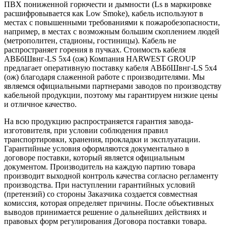
ПВХ пониженной горючести и дымности (Ls в маркировке
расшифровывается как Low Smoke), кабель используют в
местах с повышенными требованиями к пожаробезопасности,
например, в местах с возможным большим скоплением людей
(метрополитен, стадионы, гостиницы). Кабель не
распространяет горения в пучках. Стоимость кабеля
АВБбШвнг-LS 5х4 (ож) Компания HARWEST GROUP
предлагает оперативную поставку кабеля АВБбШвнг-LS 5х4
(ож) благодаря слаженной работе с производителями. Мы
являемся официальными партнерами заводов по производству
кабельной продукции, поэтому мы гарантируем низкие цены
и отличное качество.
На всю продукцию распространяется гарантия завода-
изготовителя, при условии соблюдения правил
транспортировки, хранения, прокладки и эксплуатации.
Гарантийные условия оформляются документально в
договоре поставки, который является официальным
документом. Производитель на каждую партию товара
производит выходной контроль качества согласно регламенту
производства. При наступлении гарантийных условий
(претензий) со стороны Заказчика создается совместная
комиссия, которая определяет причины. После объективных
выводов принимается решение о дальнейших действиях и
правовых форм регулирования Договора поставки товара.