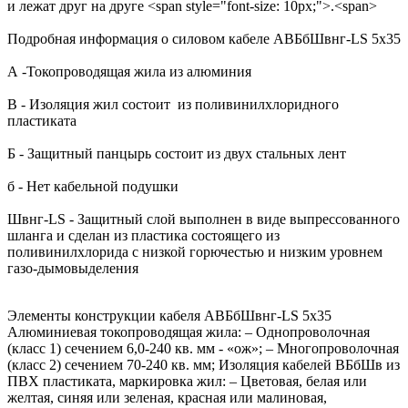
и лежат друг на друге <span style="font-size: 10px;">.<span>
Подробная информация о силовом кабеле АВБбШвнг-LS 5х35
А -Токопроводящая жила из алюминия
В - Изоляция жил состоит из поливинилхлоридного
пластиката
Б - Защитный панцырь состоит из двух стальных лент
б - Нет кабельной подушки
Швнг-LS - Защитный слой выполнен в виде выпрессованного
шланга и сделан из пластика состоящего из
поливинилхлорида с низкой горючестью и низким уровнем
газо-дымовыделения
Элементы конструкции кабеля АВБбШвнг-LS 5х35
Алюминиевая токопроводящая жила: – Однопроволочная
(класс 1) сечением 6,0-240 кв. мм - «ож»; – Многопроволочная
(класс 2) сечением 70-240 кв. мм; Изоляция кабелей ВБбШв из
ПВХ пластиката, маркировка жил: – Цветовая, белая или
желтая, синяя или зеленая, красная или малиновая,