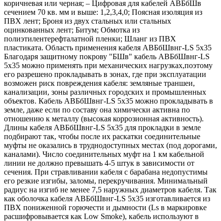
коричневая или черная; – Цифровая для кабелей АВБбШв
сечением 70 кв. мм и выше: 1,2,3,4,0; Поясная изоляция из
ПВХ лент; Броня из двух стальных или стальных
оцинкованных лент; Битум; Обмотка из
полиэтилентерефталатной пленки; Шланг из ПВХ
пластиката. Область применения кабеля АВБбШвнг-LS 5х35
Благодаря защитному покрову "БШв" кабель АВБбШвнг-LS
5х35 можно применять при механических нагрузках,поэтому
его разрешено прокладывать в зонах, где при эксплуатации
возможен риск повреждения кабеля: земляные траншеи,
канализации, зоны различных городских и промышленных
объектов. Кабель АВБбШвнг-LS 5х35 можно прокладывать в
земле, даже если по составу она химически активна по
отношению к металлу (высокая коррозионная активность).
Длины кабеля АВБбШвнг-LS 5х35 для прокладки в земле
подбирают так, чтобы после их раскатки соединительные
муфты не оказались в труднодоступных местах (под дорогами,
каналами). Число соединительных муфт на 1 км кабельной
линии не должно превышать 4-5 штук в зависимости от
сечения. При стравливании кабеля с барабана недопустимы
его резкие изгибы, заломы, перекручивания. Минимальный
радиус на изгиб не менее 7,5 наружных диаметров кабеля. Так
как оболочка кабеля АВБбШвнг-LS 5х35 изготавливается из
ПВХ пониженной горючести и дымности (Ls в маркировке
расшифровывается как Low Smoke), кабель используют в